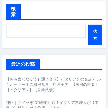
検
索
検
索
最近の投稿
【何も言わなくても通じ合う】イタリアンの名店 イル
ギオットーネの厨房風景｜料理王国 | 【厨房の世界】
【イタリアン】【営業風景】
神回｜サイゼを100倍楽しむ！イタリア料理人が【本
気で】料理をガチ分析してみた。