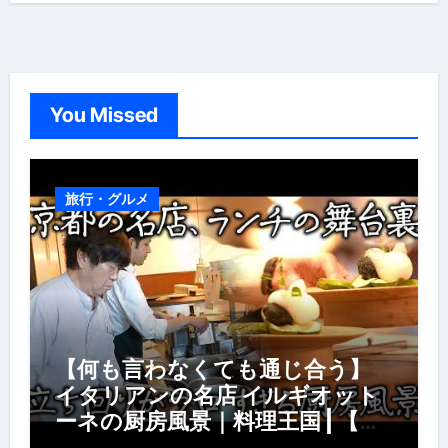
You Missed
旅行・グルメ
【何も言わなくても通じ合う】
イタリアンの名店 イルギオット
ーネの厨房風景｜料理王国 | 【厨
房の世界】【イタリアン】【営業