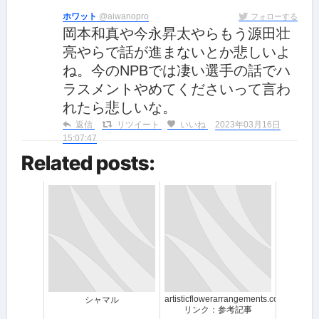
ホワット
@aiwanopro
フォローする
岡本和真や今永昇太やらもう源田壮
亮やらで話が進まないとか悲しいよ
ね。今のNPBでは凄い選手の話でハ
ラスメントやめてくださいって言わ
れたら悲しいな。
返信
リツイート
いいね
2023年03月16日
15:07:47
Related posts:
artisticflowerarrangements.com
シャマル
リンク：参考記事