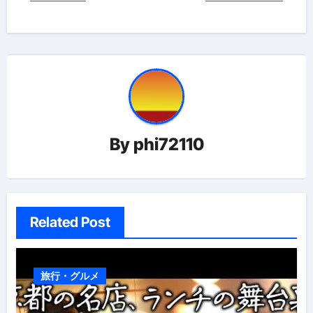
稿
ナ
ビ
ゲ
ー
By
phi72110
シ
ョ
ン
Related Post
旅行・グルメ