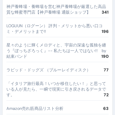
神戸養蜂場・養蜂場を営む神戸養蜂場が厳選した高品
質な蜂蜜専門店【神戸養蜂場 通販ショップ】
341
LOGUUN（ログーン） 評判・メリットから悪い口コ
ミ・デメリットまで!!
196
星々のように輝くメロディと、宇宙の深遠な孤独を纏
う『ぼっちざろっく』-- 私たちは一人ではない!! by
結束バンド
190
ラビッド・ドッグズ （ブルーレイディスク）
77
​「イタリア旅行最高！いつか移住したい！」と思って
いる人が見たら、一瞬で現実に引き戻されるデータで
す。
72
Amazon売れ筋商品リスト分析
63