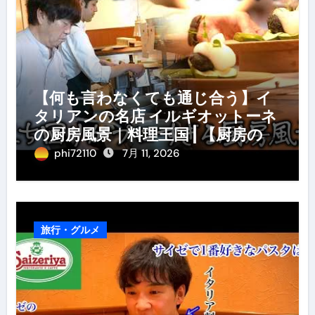
【何も言わなくても通じ合う】イ
タリアンの名店 イルギオットーネ
の厨房風景｜料理王国 | 【厨房の世
界】【イタリアン】【営業風景】
phi72110
7月 11, 2026
旅行・グルメ