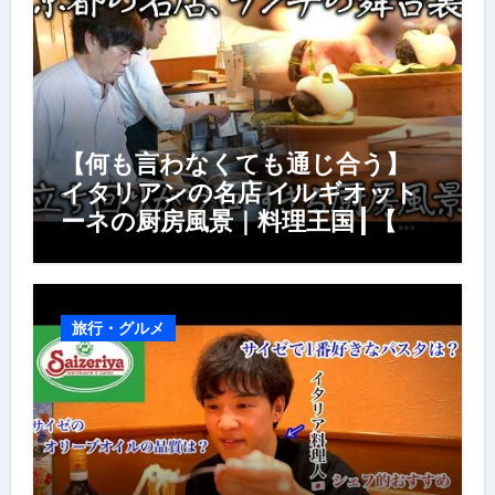
【何も言わなくても通じ合う】
イタリアンの名店 イルギオット
ーネの厨房風景｜料理王国 | 【厨
房の世界】【イタリアン】【営業
風景】
旅行・グルメ