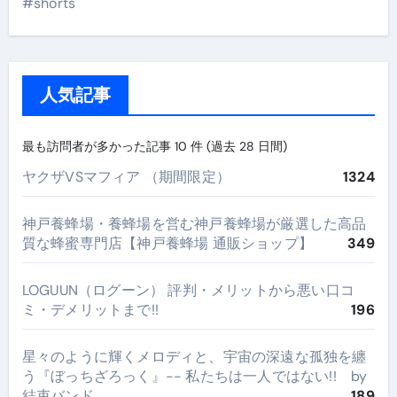
#shorts
人気記事
最も訪問者が多かった記事 10 件 (過去 28 日間)
ヤクザVSマフィア （期間限定）
1324
神戸養蜂場・養蜂場を営む神戸養蜂場が厳選した高品
質な蜂蜜専門店【神戸養蜂場 通販ショップ】
349
LOGUUN（ログーン） 評判・メリットから悪い口コ
ミ・デメリットまで!!
196
星々のように輝くメロディと、宇宙の深遠な孤独を纏
う『ぼっちざろっく』-- 私たちは一人ではない!! by
結束バンド
189