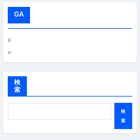
GA
g:
a:
検
索
検
索