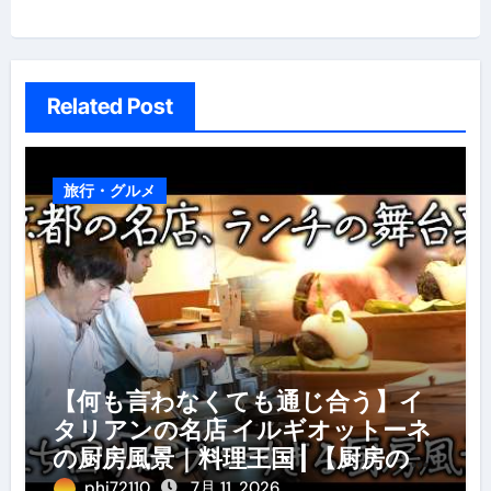
シ
ョ
ン
Related Post
旅行・グルメ
【何も言わなくても通じ合う】イ
タリアンの名店 イルギオットーネ
の厨房風景｜料理王国 | 【厨房の世
界】【イタリアン】【営業風景】
phi72110
7月 11, 2026