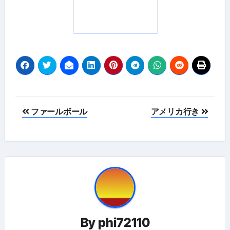
投
ファールボール
アメリカ行き
稿
ナ
ビ
ゲ
ー
By
phi72110