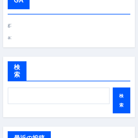
g:
a:
検
索
検
索
最近の投稿