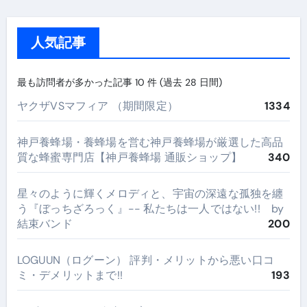
人気記事
最も訪問者が多かった記事 10 件 (過去 28 日間)
ヤクザVSマフィア （期間限定）
1334
神戸養蜂場・養蜂場を営む神戸養蜂場が厳選した高品
質な蜂蜜専門店【神戸養蜂場 通販ショップ】
340
星々のように輝くメロディと、宇宙の深遠な孤独を纏
う『ぼっちざろっく』-- 私たちは一人ではない!! by
結束バンド
200
LOGUUN（ログーン） 評判・メリットから悪い口コ
ミ・デメリットまで!!
193