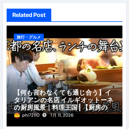
ョ
ン
Related Post
旅行・グルメ
【何も言わなくても通じ合う】イ
タリアンの名店 イルギオットーネ
の厨房風景｜料理王国 | 【厨房の世
界】【イタリアン】【営業風景】
phi72110
7月 11, 2026