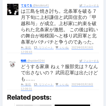
てるてる
@teruteru41
フォローする
は三島を焼き討ち。北条軍を破る 7
月下旬に上杉謙信と武田信玄の「甲
越和与」が成立。上杉家に約束を破
られた北条家が激怒。 この後は戦い
の舞台が相模国へと移り武田軍と北
条軍がバチバチと争うのであった。
返信
リツイート
いいね
2023年03月19日
12:09:43
蜘蛛
@spider0244
フォローする
どうする家康 ねぇ？服部党は？なん
で出さないの？ 武田忍軍は出たけど
も……
返信
リツイート
いいね
2023年03月19日
12:09:31
Related posts: