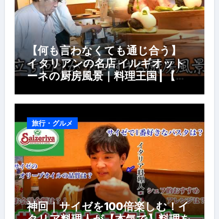
【何も言わなくても通じ合う】
イタリアンの名店 イルギオット
ーネの厨房風景｜料理王国 | 【厨
房の世界】【イタリアン】【営業
風景】
旅行・グルメ
神回｜サイゼを100倍楽しむ！イ