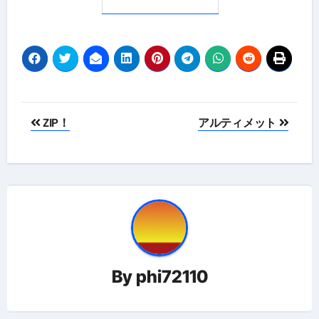
投
ZIP！
アルティメット
稿
ナ
ビ
ゲ
ー
By
phi72110
シ