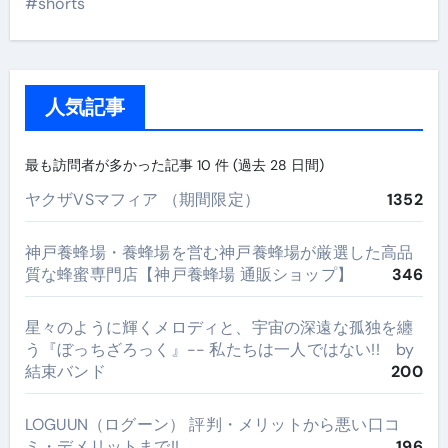
#shorts
人気記事
最も訪問者が多かった記事 10 件 (過去 28 日間)
ヤクザVSマフィア （期間限定）
1352
神戸養蜂場・養蜂場を営む神戸養蜂場が厳選した高品
質な蜂蜜専門店【神戸養蜂場 通販ショップ】
346
星々のように輝くメロディと、宇宙の深遠な孤独を纏
う『ぼっちざろっく』-- 私たちは一人ではない!! by
結束バンド
200
LOGUUN（ログーン） 評判・メリットから悪い口コ
ミ・デメリットまで!!
196