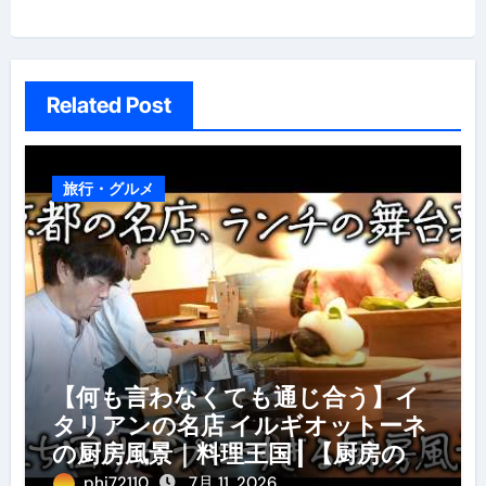
シ
ョ
ン
Related Post
旅行・グルメ
【何も言わなくても通じ合う】イ
タリアンの名店 イルギオットーネ
の厨房風景｜料理王国 | 【厨房の世
界】【イタリアン】【営業風景】
phi72110
7月 11, 2026