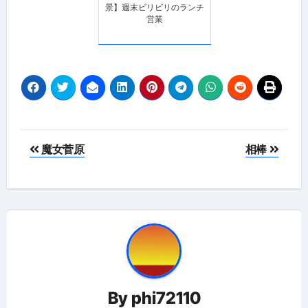
景】週末ビリビリのランチ
営業
投
魔女菅原
相棒
稿
ナ
ビ
ゲ
ー
By
phi72110