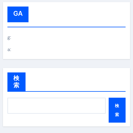
GA
g:
a:
検
索
検
索