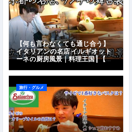
【何も言わなくても通じ合う】
イタリアンの名店 イルギオット
ーネの厨房風景｜料理王国 | 【厨
房の世界】【イタリアン】【営業
風景】
旅行・グルメ