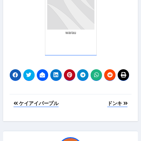
warau
投
ケイアイパープル
ドンキ
稿
ナ
ビ