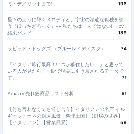
ミ・デメリットまで!!
196
星々のように輝くメロディと、宇宙の深遠な孤独を纏
う『ぼっちざろっく』-- 私たちは一人ではない!! by
結束バンド
189
ラビッド・ドッグズ （ブルーレイディスク）
74
​「イタリア旅行最高！いつか移住したい！」と思って
いる人が見たら、一瞬で現実に引き戻されるデータで
す。
71
Amazon売れ筋商品リスト分析
61
【何も言わなくても通じ合う】イタリアンの名店 イル
ギオットーネの厨房風景｜料理王国 | 【厨房の世界】
【イタリアン】【営業風景】
59