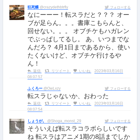
狂死蝶
@crazydethbtrfly
フォローする
なにーーー！転スラだと？？？ オー
ブが足らん。。。書庫こもらんと、
回せない。。。 オブチケもハガレン
でぶっぱしてるし。 あ、いつまでな
んだろ？ 4月1日まであるから、使い
たくないけど、オブチケ行けるや
ん！
返信
リツイート
いいね
2023年03月16日
08:07:57
ふくろー
@OwLxzy
フォローする
転スラじゃないか、おわった
返信
リツイート
いいね
2023年03月16日
08:07:54
しょうが。
@Shoga_monst_29
フォローする
そういえば転スラコラボらしいです
ね 転スラはアニメ1期の8話までしか