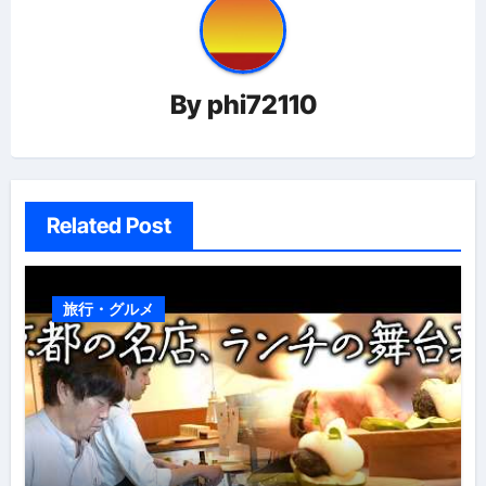
ゲ
ー
By
phi72110
シ
ョ
ン
Related Post
旅行・グルメ