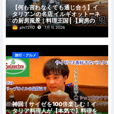
【何も言わなくても通じ合う】イ
タリアンの名店 イルギオットーネ
の厨房風景｜料理王国 | 【厨房の世
界】【イタリアン】【営業風景】
phi72110
7月 11, 2026
旅行・グルメ
神回｜サイゼを100倍楽しむ！イ
タリア料理人が【本気で】料理を