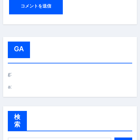
GA
g:
a:
検
索