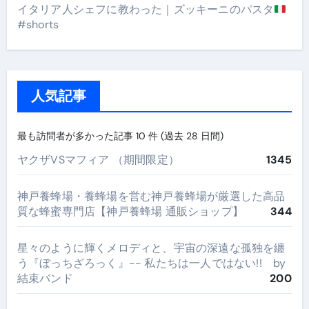
イタリア人シェフに教わった｜ズッキーニのパスタ
#shorts
人気記事
最も訪問者が多かった記事 10 件 (過去 28 日間)
ヤクザVSマフィア （期間限定）
1345
神戸養蜂場・養蜂場を営む神戸養蜂場が厳選した高品
質な蜂蜜専門店【神戸養蜂場 通販ショップ】
344
星々のように輝くメロディと、宇宙の深遠な孤独を纏
う『ぼっちざろっく』-- 私たちは一人ではない!! by
結束バンド
200