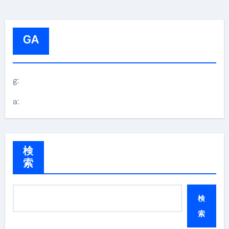
GA
g:
a:
検
索
検
索