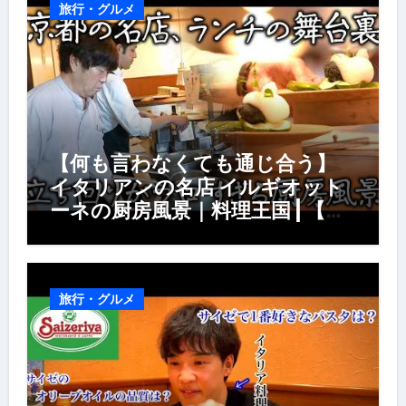
旅行・グルメ
【何も言わなくても通じ合う】
イタリアンの名店 イルギオット
ーネの厨房風景｜料理王国 | 【厨
房の世界】【イタリアン】【営業
風景】
旅行・グルメ