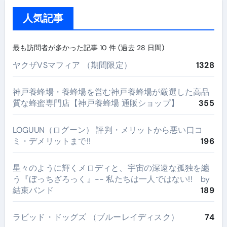
人気記事
最も訪問者が多かった記事 10 件 (過去 28 日間)
ヤクザVSマフィア （期間限定）
1328
神戸養蜂場・養蜂場を営む神戸養蜂場が厳選した高品
質な蜂蜜専門店【神戸養蜂場 通販ショップ】
355
LOGUUN（ログーン） 評判・メリットから悪い口コ
ミ・デメリットまで!!
196
星々のように輝くメロディと、宇宙の深遠な孤独を纏
う『ぼっちざろっく』-- 私たちは一人ではない!! by
結束バンド
189
ラビッド・ドッグズ （ブルーレイディスク）
74