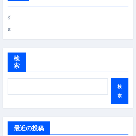
g:
a:
検
索
検
索
最近の投稿