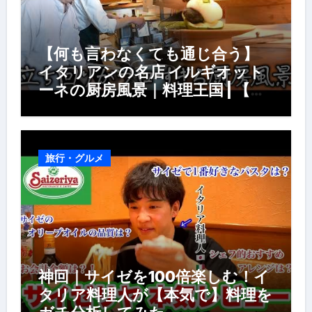
【何も言わなくても通じ合う】
イタリアンの名店 イルギオット
ーネの厨房風景｜料理王国 | 【厨
房の世界】【イタリアン】【営業
風景】
旅行・グルメ
神回｜サイゼを100倍楽しむ！イ
タリア料理人が【本気で】料理を