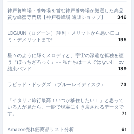
神戸養蜂場・養蜂場を営む神戸養蜂場が厳選した高品
質な蜂蜜専門店【神戸養蜂場 通販ショップ】
346
LOGUUN（ログーン） 評判・メリットから悪い口コ
ミ・デメリットまで!!
195
星々のように輝くメロディと、宇宙の深遠な孤独を纏
う『ぼっちざろっく』-- 私たちは一人ではない!! by
結束バンド
189
ラビッド・ドッグズ （ブルーレイディスク）
73
​「イタリア旅行最高！いつか移住したい！」と思って
いる人が見たら、一瞬で現実に引き戻されるデータで
す。
71
Amazon売れ筋商品リスト分析
61