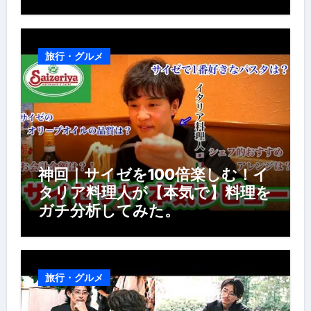
房の世界】【イタリアン】【営業
風景】
旅行・グルメ
神回｜サイゼを100倍楽しむ！イ
タリア料理人が【本気で】料理を
ガチ分析してみた。
旅行・グルメ