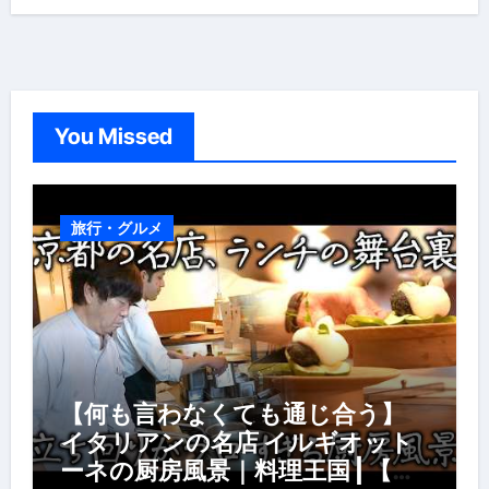
You Missed
旅行・グルメ
【何も言わなくても通じ合う】
イタリアンの名店 イルギオット
ーネの厨房風景｜料理王国 | 【厨