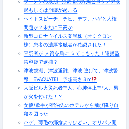
プーチンの最期 : 独裁者の終焉とロシアの衰
退もしくは崩壊が起こる
ヘイトスピーチ、チビ、デブ、ハゲと人権
問題か？未だに三高か
新型コロナウイルス変異株（オミクロン
株）患者の濃厚接触者が確認された！
容疑者が 人質を盾に 立てこもった！逮捕監
禁容疑で逮捕？
津波観測、津波避難、津波 逃げて、津波警
報、EVACUATE! 予想高さ３m
大阪ビル火災死者**人、心肺停止***人、男
が火を付けた！？
女優/歌手が宿泊先のホテルから飛び降り自
殺を図った
ハゲ、薄毛の揶揄よりひどい、オリパラ開