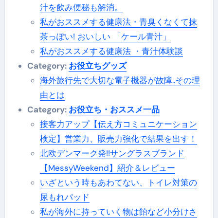
汁を飲み便秘も解消。
私がおススメする健康法・青臭くなくて抹
茶っぽい! おいしい 「ケール青汁」
私がおススメする健康法 ・青汁体験談
Category:
お役立ちグッズ
海外旅行先で大切な電子機器が故障..その理
由とは
Category:
お役立ち・おススメ一品
接客力アップ【伝え方コミュニケーション
検定】営業力、販売力強化で結果を出す！
北欧デンマーク発!!サングラスブランド
【MessyWeekend】紹介＆レビュー
いざという時もあわてない、トイレ対策の
尿もれパッド
私が海外に持っていく物は飴など小分けさ