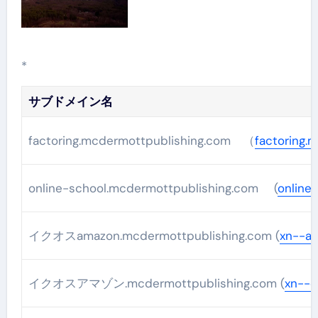
*
サブドメイン名
factoring.mcdermottpublishing.com （
factoring.
online-school.mcdermottpublishing.com (
online
イクオスamazon.mcdermottpublishing.com (
xn--a
イクオスアマゾン.mcdermottpublishing.com (
xn--c