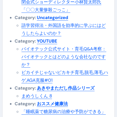
閉会式ショーディレクター小林賢太郎氏
「〇〇大量惨殺ごっこ」
Category:
Uncategorized
語学習得法・外国語を効率的に学ぶにはど
うしたらよいのか？
Category:
YOUTUBE
バイオテック公式サイト・育毛Q&A考察：
バイオテックとはどのような会社なのです
か？
ピカイチじゃないピカキチ育毛,脱毛,薄毛,ハ
ゲ,AGA克服#01
Category:
あきやまただし作品シリーズ
まめうしくん 8
Category:
おススメ健康法
「睡眠薬で糖尿病の治療や予防ができる」