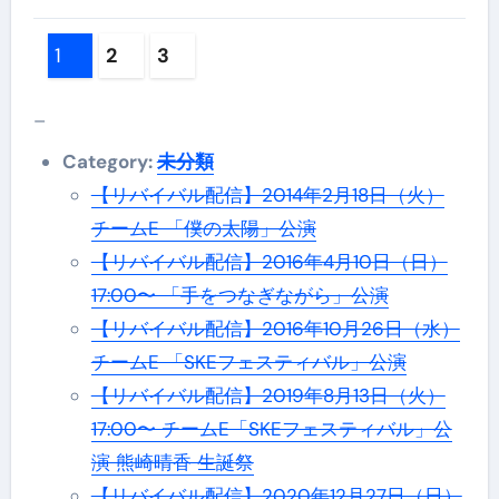
投
1
2
3
稿
–
ナ
Category:
未分類
ビ
【リバイバル配信】2014年2月18日（火）
ゲ
チームE 「僕の太陽」公演
ー
【リバイバル配信】2016年4月10日（日）
17:00〜 「手をつなぎながら」公演
シ
【リバイバル配信】2016年10月26日（水）
ョ
チームE 「SKEフェスティバル」公演
【リバイバル配信】2019年8月13日（火）
ン
17:00〜 チームE「SKEフェスティバル」公
演 熊崎晴香 生誕祭
【リバイバル配信】2020年12月27日（日）