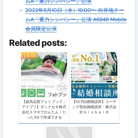
ムA「重力シンパシー」公演
2022年8月10日（水）19:00〜 向井地チー
ムA「重力シンパシー」公演 AKB48 Mobile
会員限定公演
Related posts:
【超高品質フォトブック・
【ULP結婚相談所】コーチ
アイプリ】ダンクセキ株式
ング型結婚相談所・株式会
会社スマホでかんたん！た
社Ｇｌｏｂａｌ８
った3分で作成できる