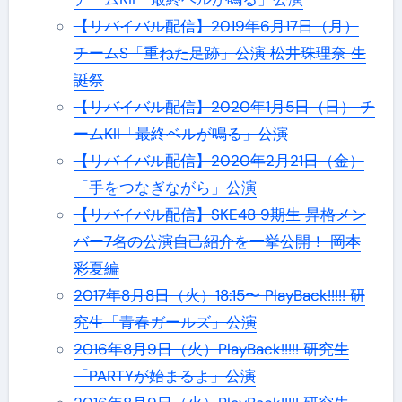
【リバイバル配信】2019年6月17日（月）
チームS「重ねた足跡」公演 松井珠理奈 生
誕祭
【リバイバル配信】2020年1月5日（日） チ
ームKII「最終ベルが鳴る」公演
【リバイバル配信】2020年2月21日（金）
「手をつなぎながら」公演
【リバイバル配信】SKE48 9期生 昇格メン
バー7名の公演自己紹介を一挙公開！ 岡本
彩夏編
2017年8月8日（火）18:15〜 PlayBack!!!!! 研
究生「青春ガールズ」公演
2016年8月9日（火）PlayBack!!!!! 研究生
「PARTYが始まるよ」公演