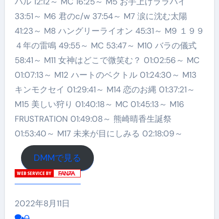
バル 12:12～ MC 16:25～ M5 お手上げララバイ
33:51～ M6 君のc/w 37:54～ M7 涙に沈む太陽
41:23～ M8 ハングリーライオン 45:31～ M9 １９９
４年の雷鳴 49:55～ MC 53:47～ M10 バラの儀式
58:41～ M11 女神はどこで微笑む？ 01:02:56～ MC
01:07:13～ M12 ハートのベクトル 01:24:30～ M13
キンモクセイ 01:29:41～ M14 恋のお縄 01:37:21～
M15 美しい狩り 01:40:18～ MC 01:45:13～ M16
FRUSTRATION 01:49:08～ 熊崎晴香生誕祭
01:53:40～ M17 未来が目にしみる 02:18:09～
DMMで見る
2022年8月11日
0