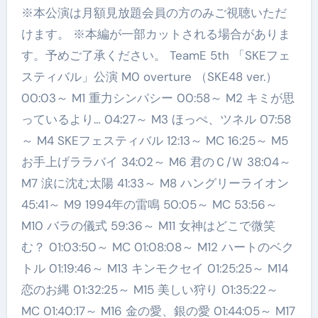
※本公演は月額見放題会員の方のみご視聴いただ
けます。 ※本編が一部カットされる場合がありま
す。予めご了承ください。 TeamE 5th 「SKEフェ
スティバル」公演 M0 overture （SKE48 ver.）
00:03～ M1 重力シンパシー 00:58～ M2 キミが思
っているより… 04:27～ M3 ほっぺ、ツネル 07:58
～ M4 SKEフェスティバル 12:13～ MC 16:25～ M5
お手上げララバイ 34:02～ M6 君のＣ/Ｗ 38:04～
M7 涙に沈む太陽 41:33～ M8 ハングリーライオン
45:41～ M9 1994年の雷鳴 50:05～ MC 53:56～
M10 バラの儀式 59:36～ M11 女神はどこで微笑
む？ 01:03:50～ MC 01:08:08～ M12 ハートのベク
トル 01:19:46～ M13 キンモクセイ 01:25:25～ M14
恋のお縄 01:32:25～ M15 美しい狩り 01:35:22～
MC 01:40:17～ M16 金の愛、銀の愛 01:44:05～ M17