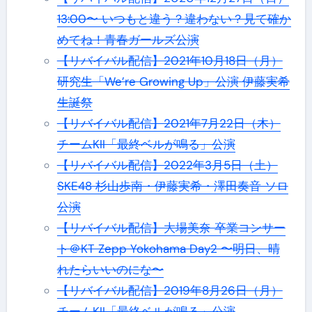
13:00〜 いつもと違う？違わない？見て確か
めてね！青春ガールズ公演
【リバイバル配信】2021年10月18日（月）
研究生「We’re Growing Up」公演 伊藤実希
生誕祭
【リバイバル配信】2021年7月22日（木）
チームKII「最終ベルが鳴る」公演
【リバイバル配信】2022年3月5日（土）
SKE48 杉山歩南・伊藤実希・澤田奏音 ソロ
公演
【リバイバル配信】大場美奈 卒業コンサー
ト＠KT Zepp Yokohama Day2 〜明日、晴
れたらいいのにな〜
【リバイバル配信】2019年8月26日（月）
チームKII「最終ベルが鳴る」公演