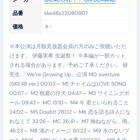
品番
ske48x22080807
価格
￥-
※本公演は月額見放題会員の方のみご視聴いただ
けます。 伊藤実希 生誕祭！ ※本編が一部カット
される場合があります。予めご了承ください。 研
究生 「We’re Growing Up」公演 M0 overture
(SKE48 ver.) 00:03～ M1 チャイムはLOVE SONG
00:57～ M2 校庭の仔犬 04:47～ M3 ウイニングボ
ール 09:42～ MC 13:10～ M4 今 君といられること
24:02～ M5 Doubt! 28:02～ M6 恋を語る詩人にな
れなくて 32:26～ MC 36:41～ M7 拗ねながら、雨…
46:23～ M8 渚のイメージ 50:22～ M9 水のないプ
ール 55:16～ M10 ピノキオ軍 01:03:32～ M11 あの