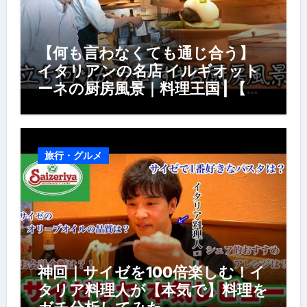
【何も言わなくても通じ合う】
イタリアンの名店 イルギオット
ーネの厨房風景｜料理王国 | 【厨
房の世界】【イタリアン】【営業
風景】
旅行・グルメ
神回｜サイゼを100倍楽しむ！イ
タリア料理人が【本気で】料理を