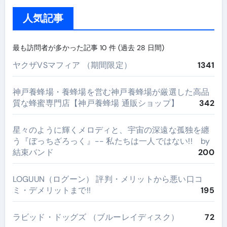
人気記事
最も訪問者が多かった記事 10 件 (過去 28 日間)
ヤクザVSマフィア （期間限定）
1341
神戸養蜂場・養蜂場を営む神戸養蜂場が厳選した高品
質な蜂蜜専門店【神戸養蜂場 通販ショップ】
342
星々のように輝くメロディと、宇宙の深遠な孤独を纏
う『ぼっちざろっく』-- 私たちは一人ではない!! by
結束バンド
200
LOGUUN（ログーン） 評判・メリットから悪い口コ
ミ・デメリットまで!!
195
ラビッド・ドッグズ （ブルーレイディスク）
72