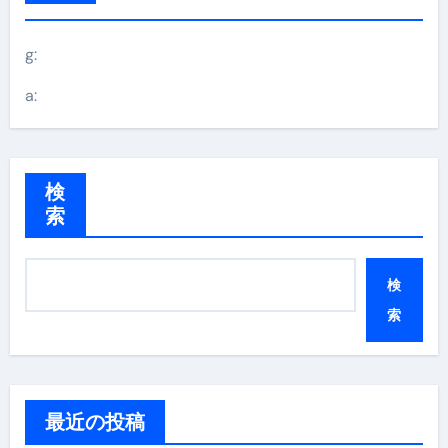
g:
a:
検
索
検
索
最近の投稿