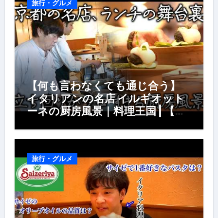
旅行・グルメ
【何も言わなくても通じ合う】
イタリアンの名店 イルギオット
ーネの厨房風景｜料理王国 | 【厨
房の世界】【イタリアン】【営業
風景】
旅行・グルメ