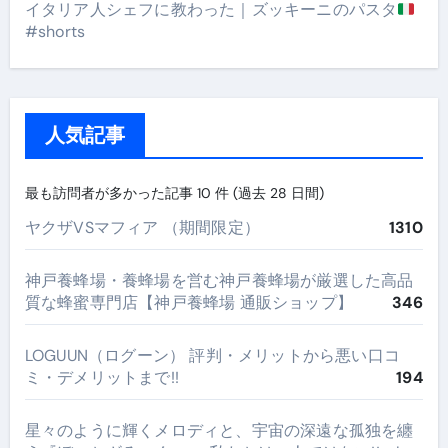
イタリア人シェフに教わった｜ズッキーニのパスタ
#shorts
人気記事
最も訪問者が多かった記事 10 件 (過去 28 日間)
ヤクザVSマフィア （期間限定）
1310
神戸養蜂場・養蜂場を営む神戸養蜂場が厳選した高品
質な蜂蜜専門店【神戸養蜂場 通販ショップ】
346
LOGUUN（ログーン） 評判・メリットから悪い口コ
ミ・デメリットまで!!
194
星々のように輝くメロディと、宇宙の深遠な孤独を纏