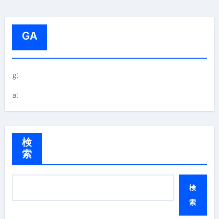
GA
g:
a:
検
索
検
索