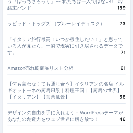
う『ぼっちざろっく』-- 私たちは一人ではない!! by
結束バンド
189
ラビッド・ドッグズ （ブルーレイディスク）
73
​「イタリア旅行最高！いつか移住したい！」と思って
いる人が見たら、一瞬で現実に引き戻されるデータで
す。
71
Amazon売れ筋商品リスト分析
61
【何も言わなくても通じ合う】イタリアンの名店 イル
ギオットーネの厨房風景｜料理王国 | 【厨房の世界】
【イタリアン】【営業風景】
58
デザインの自由を手に入れよう - WordPressテーマが
あなたの創造力をウェブ世界に解き放つ！
46