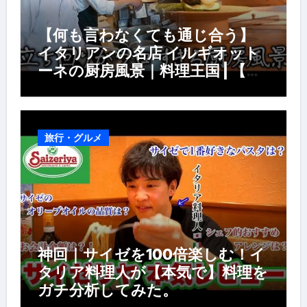
【何も言わなくても通じ合う】
イタリアンの名店 イルギオット
ーネの厨房風景｜料理王国 | 【厨
房の世界】【イタリアン】【営業
風景】
旅行・グルメ
神回｜サイゼを100倍楽しむ！イ
タリア料理人が【本気で】料理を
ガチ分析してみた。