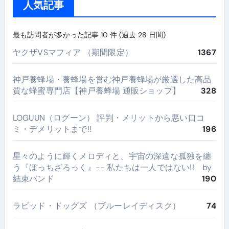
人気記事
最も訪問者が多かった記事 10 件 (過去 28 日間)
ヤクザVSマフィア （期間限定）
1367
神戸養蜂場・養蜂場を営む神戸養蜂場が厳選した高品
質な蜂蜜専門店【神戸養蜂場 通販ショップ】
328
LOGUUN（ログーン） 評判・メリットから悪い口コ
ミ・デメリットまで!!
196
星々のように輝くメロディと、宇宙の深遠な孤独を纏
う『ぼっちざろっく』-- 私たちは一人ではない!! by
結束バンド
190
ラビッド・ドッグズ （ブルーレイディスク）
74