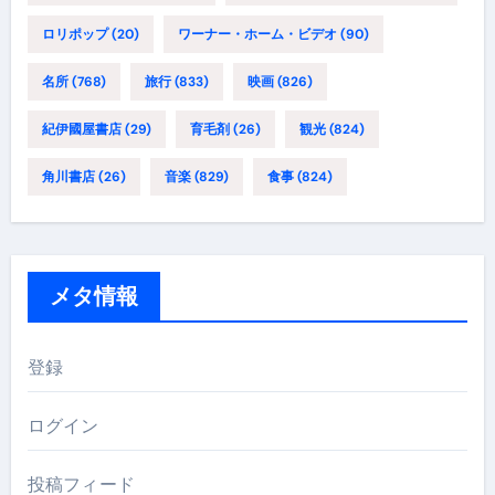
ロリポップ
(20)
ワーナー・ホーム・ビデオ
(90)
名所
(768)
旅行
(833)
映画
(826)
紀伊國屋書店
(29)
育毛剤
(26)
観光
(824)
角川書店
(26)
音楽
(829)
食事
(824)
メタ情報
登録
ログイン
投稿フィード