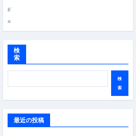
g:
a:
検
索
検
索
最近の投稿