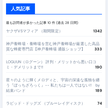
人気記事
最も訪問者が多かった記事 10 件 (過去 28 日間)
ヤクザVSマフィア （期間限定）
1342
神戸養蜂場・養蜂場を営む神戸養蜂場が厳選した高品
質な蜂蜜専門店【神戸養蜂場 通販ショップ】
333
LOGUUN（ログーン） 評判・メリットから悪い口コ
ミ・デメリットまで!!
190
星々のように輝くメロディと、宇宙の深遠な孤独を纏
う『ぼっちざろっく』-- 私たちは一人ではない!! by
結束バンド
189
ラビッド・ドッグズ （ブルーレイディスク）
74