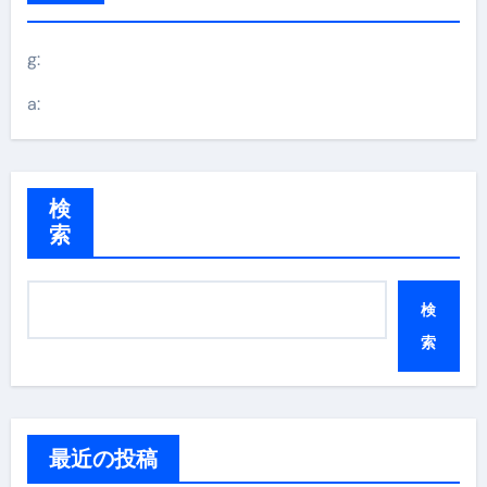
g:
a:
検
索
検
索
最近の投稿