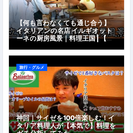
【何も言わなくても通じ合う】
イタリアンの名店 イルギオット
ーネの厨房風景｜料理王国 | 【厨
房の世界】【イタリアン】【営業
風景】
旅行・グルメ
神回｜サイゼを100倍楽しむ！イ
タリア料理人が【本気で】料理を