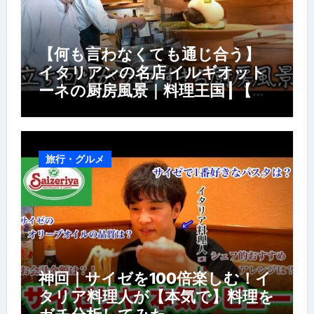
【何も言わなくても通じ合う】
イタリアンの名店 イルギオット
ーネの厨房風景｜料理王国 | 【厨
房の世界】【イタリアン】【営業
風景】
旅行・グルメ
神回｜サイゼを100倍楽しむ！イ
タリア料理人が【本気で】料理を