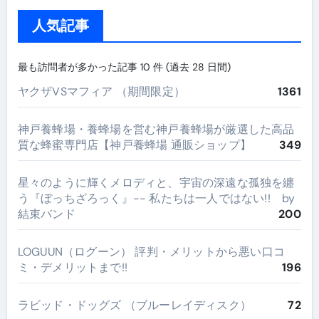
人気記事
最も訪問者が多かった記事 10 件 (過去 28 日間)
ヤクザVSマフィア （期間限定）
1361
神戸養蜂場・養蜂場を営む神戸養蜂場が厳選した高品
質な蜂蜜専門店【神戸養蜂場 通販ショップ】
349
星々のように輝くメロディと、宇宙の深遠な孤独を纏
う『ぼっちざろっく』-- 私たちは一人ではない!! by
結束バンド
200
LOGUUN（ログーン） 評判・メリットから悪い口コ
ミ・デメリットまで!!
196
ラビッド・ドッグズ （ブルーレイディスク）
72