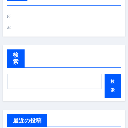
g:
a:
検
索
検
索
最近の投稿