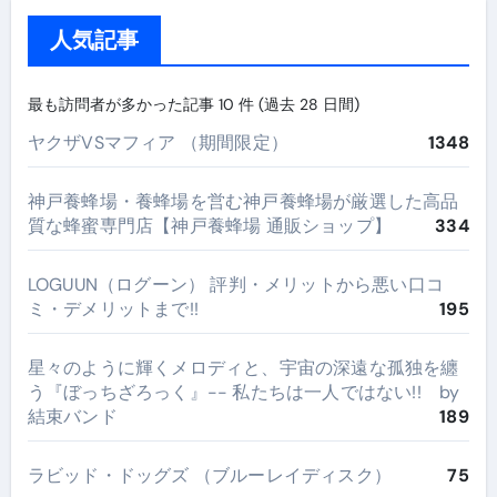
人気記事
最も訪問者が多かった記事 10 件 (過去 28 日間)
ヤクザVSマフィア （期間限定）
1348
神戸養蜂場・養蜂場を営む神戸養蜂場が厳選した高品
質な蜂蜜専門店【神戸養蜂場 通販ショップ】
334
LOGUUN（ログーン） 評判・メリットから悪い口コ
ミ・デメリットまで!!
195
星々のように輝くメロディと、宇宙の深遠な孤独を纏
う『ぼっちざろっく』-- 私たちは一人ではない!! by
結束バンド
189
ラビッド・ドッグズ （ブルーレイディスク）
75