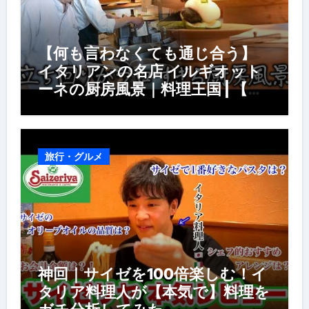
【何も言わなくても通じ合う】
イタリアンの名店 イルギオット
ーネの厨房風景｜料理王国 | 【厨
房の世界】【イタリアン】【営業
風景】
旅行・グルメ
神回｜サイゼを100倍楽しむ！イ
タリア料理人が【本気で】料理を