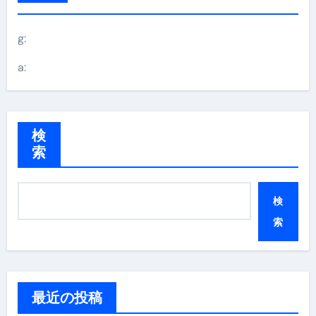
g:
a:
検
索
検
索
最近の投稿