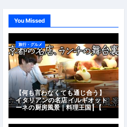
You Missed
旅行・グルメ
【何も言わなくても通じ合う】
イタリアンの名店 イルギオット
ーネの厨房風景｜料理王国 | 【厨
房の世界】【イタリアン】【営業
風景】