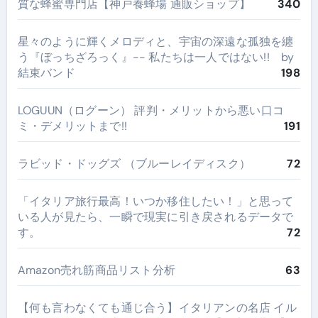
質な蜂蜜専門店【神戸養蜂場 通販ショップ】
340
星々のように輝くメロディと、宇宙の深遠な孤独を纏
う『ぼっちざろっく』-- 私たちは一人ではない!! by
結束バンド
198
LOGUUN（ログーン） 評判・メリットから悪い口コ
ミ・デメリットまで!!
191
ラビッド・ドッグズ （ブルーレイディスク）
72
​「イタリア旅行最高！いつか移住したい！」と思って
いる人が見たら、一瞬で現実に引き戻されるデータで
す。
72
Amazon売れ筋商品リスト分析
63
【何も言わなくても通じ合う】イタリアンの名店 イル