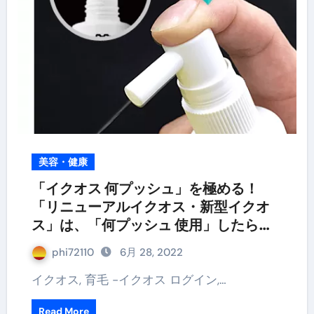
美容・健康
「イクオス 何プッシュ」を極める！
「リニューアルイクオス・新型イクオ
ス」は、「何プッシュ 使用」したらい
いの？
phi72110
6月 28, 2022
イクオス, 育毛 -イクオス ログイン,…
Read More