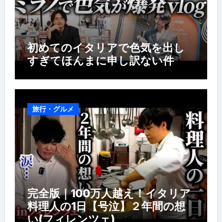
初めてのイタリアで色気を出し
すぎてほんまに申し訳ない件
旅行・グルメ
完全版｜100万人越え！イタリア
料理人の1日【号泣】２年間の想
い(フィレンツェ)