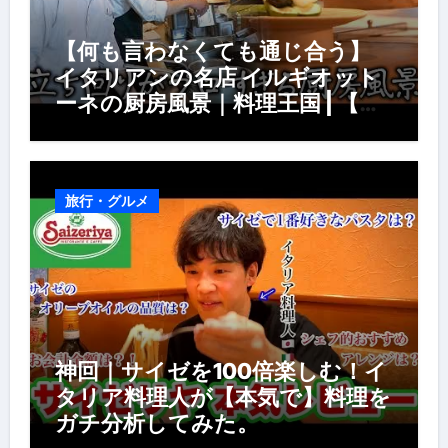
【何も言わなくても通じ合う】
イタリアンの名店 イルギオット
ーネの厨房風景｜料理王国 | 【厨
房の世界】【イタリアン】【営業
風景】
旅行・グルメ
神回｜サイゼを100倍楽しむ！イ
タリア料理人が【本気で】料理を
ガチ分析してみた。