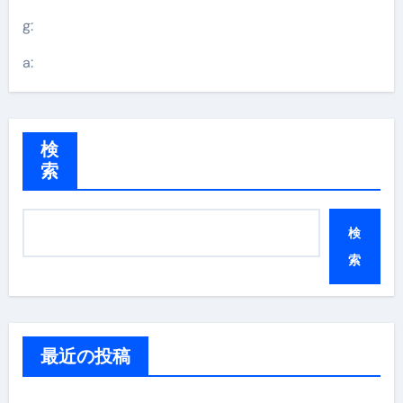
g:
a:
検
索
検
索
最近の投稿