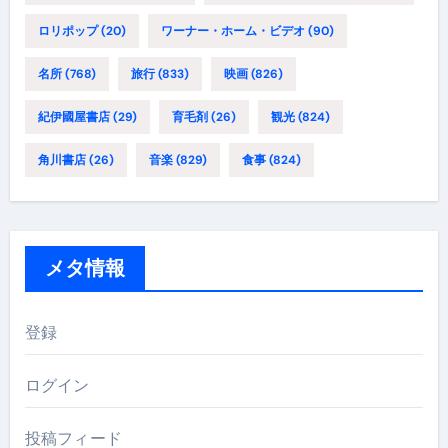
ロリポップ
(20)
ワーナー・ホーム・ビデオ
(90)
名所
(768)
旅行
(833)
映画
(826)
紀伊國屋書店
(29)
育毛剤
(26)
観光
(824)
角川書店
(26)
音楽
(829)
食事
(824)
メタ情報
登録
ログイン
投稿フィード