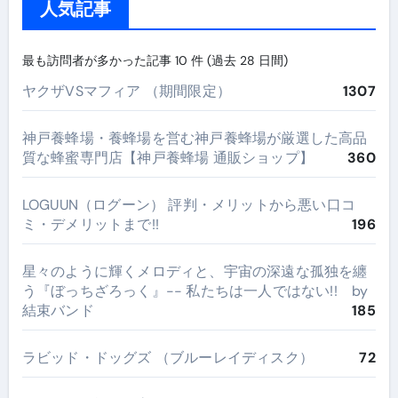
人気記事
最も訪問者が多かった記事 10 件 (過去 28 日間)
ヤクザVSマフィア （期間限定）
1307
神戸養蜂場・養蜂場を営む神戸養蜂場が厳選した高品
質な蜂蜜専門店【神戸養蜂場 通販ショップ】
360
LOGUUN（ログーン） 評判・メリットから悪い口コ
ミ・デメリットまで!!
196
星々のように輝くメロディと、宇宙の深遠な孤独を纏
う『ぼっちざろっく』-- 私たちは一人ではない!! by
結束バンド
185
ラビッド・ドッグズ （ブルーレイディスク）
72