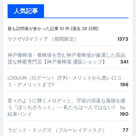
人気記事
最も訪問者が多かった記事 10 件 (過去 28 日間)
ヤクザVSマフィア （期間限定）
1373
神戸養蜂場・養蜂場を営む神戸養蜂場が厳選した高品
質な蜂蜜専門店【神戸養蜂場 通販ショップ】
341
LOGUUN（ログーン） 評判・メリットから悪い口コ
ミ・デメリットまで!!
196
星々のように輝くメロディと、宇宙の深遠な孤独を纏
う『ぼっちざろっく』-- 私たちは一人ではない!! by
結束バンド
190
ラビッド・ドッグズ （ブルーレイディスク）
77