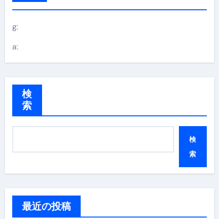
g:
a:
検
索
検
索
最近の投稿