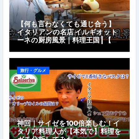
【何も言わなくても通じ合う】
イタリアンの名店 イルギオット
ーネの厨房風景｜料理王国 | 【厨
房の世界】【イタリアン】【営業
風景】
旅行・グルメ
神回｜サイゼを100倍楽しむ！イ
タリア料理人が【本気で】料理を