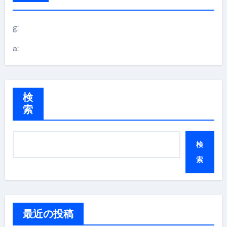
g:
a:
検
索
検
索
最近の投稿