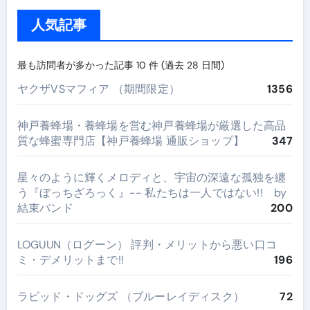
人気記事
最も訪問者が多かった記事 10 件 (過去 28 日間)
ヤクザVSマフィア （期間限定）
1356
神戸養蜂場・養蜂場を営む神戸養蜂場が厳選した高品
質な蜂蜜専門店【神戸養蜂場 通販ショップ】
347
星々のように輝くメロディと、宇宙の深遠な孤独を纏
う『ぼっちざろっく』-- 私たちは一人ではない!! by
結束バンド
200
LOGUUN（ログーン） 評判・メリットから悪い口コ
ミ・デメリットまで!!
196
ラビッド・ドッグズ （ブルーレイディスク）
72