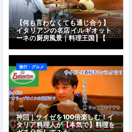
【何も言わなくても通じ合う】
イタリアンの名店 イルギオット
ーネの厨房風景｜料理王国 | 【厨
房の世界】【イタリアン】【営業
風景】
旅行・グルメ
神回｜サイゼを100倍楽しむ！イ
タリア料理人が【本気で】料理を