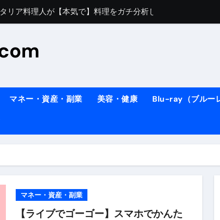
すぎてほんまに申し訳ない件
料理人の1日【号泣】２年間の想い(フィレンツェ)
.com
ズッキーニのパスタ
#shorts
住したい！」と思っている人が見たら、一瞬で現実に引き戻さ
タ】スーパーの豚肉が大変身#shorts
マネー・資産・副業
美容・健康
Blu-ray（ブル
連れイタリア旅行
南イタリアの楽園・ポジターノ
イディスク）
りに3都市巡る、４泊６日イタリア女子旅vlog
 #Shorts
ィスク）
マネー・資産・副業
【ライブでゴーゴー】スマホでかんた