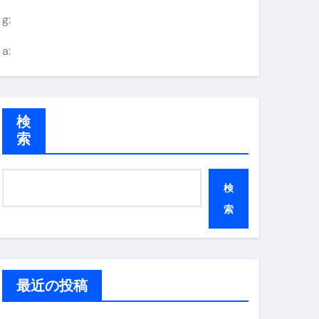
g:
a:
検
索
検
索
最近の投稿