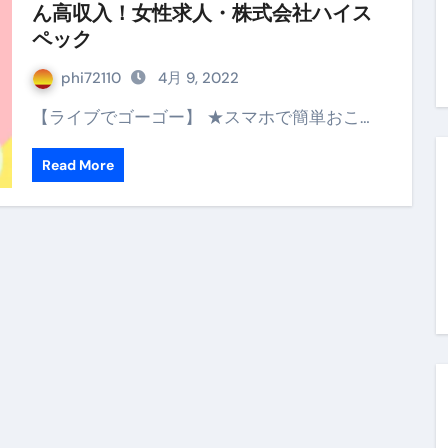
ん高収入！女性求人・株式会社ハイス
末ビリビリのランチ営業
ペック
ルーレイディスク）
phi72110
4月 9, 2022
レイディスク）
【ライブでゴーゴー】 ★スマホで簡単おこ…
】ベストレストランを体験してみた結果…
Read More
と過ごしたイタリア
前最後の一週間】さよなら！イタリア！
e things to do in Lake Como!
リア行きの飛行機乗り遅れ事件について
系ラーメン！イタリア人シェフ達に作ってみた結果…
スタを完全再現 #shorts
IAL-（4K ULTRA HD）