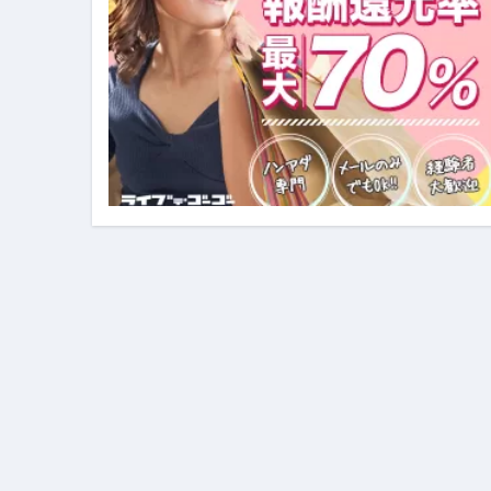
イタリア料理店【営業風景】週
笑む窓のある家 4K修復版 （ブ
ゼダー/死霊の復活祭 （ブルー
死ぬまでに行きたい！【３つ星
【Vlog：July 2025】マリナ
イタリアでの最後の仕事【帰国
Lake Como, Italy VLOG | Awesom
【Instagram Live】イタ
【賄いラーメン】人生初の二郎
【トマトパスタ】三ツ星シェフのパ
フェノミナ-4K吹替音声収録版 SPEC