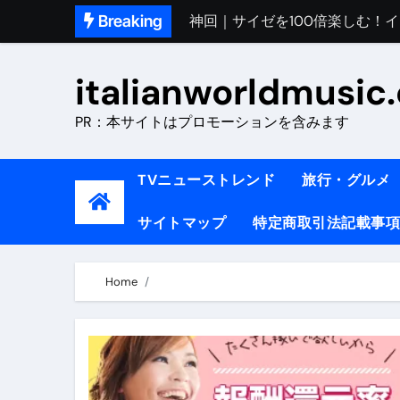
Skip
Breaking
初めてのイタリアで色気を出し
to
content
完全版｜100万人越え！イタリア
italianworldmusic
イタリア人シェフに教わった｜
PR：本サイトはプロモーションを含みます
​「イタリア旅行最高！いつか移
イタリアNo. 1肉料理【ポルケッ
TVニューストレンド
旅行・グルメ
【イタリア】グルメと絶景の子
サイトマップ
特定商取引法記載事項
ラビッド・ドッグズ （ブルーレ
【vlog】超弾丸！！！仕事終わ
Home
【カルボナーラの世界】イタリア料理
TRUE COLORS （ブルーレイデ
TRUE COLORS