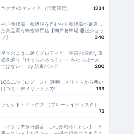
ヤクザVSマフィア （期間限定）
1334
神戸養蜂場・養蜂場を営む神戸養蜂場が厳選し
た高品質な蜂蜜専門店【神戸養蜂場 通販ショッ
プ】
340
星々のように輝くメロディと、宇宙の深遠な孤
独を纏う『ぼっちざろっく』-- 私たちは一人
ではない!! by 結束バンド
200
LOGUUN（ログーン） 評判・メリットから悪い
口コミ・デメリットまで!!
193
ラビッド・ドッグズ （ブルーレイディスク）
72
​「イタリア旅行最高！いつか移住したい！」と
思っている人が見たら、一瞬で現実に引き戻さ