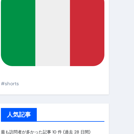
#shorts
人気記事
最も訪問者が多かった記事 10 件 (過去 28 日間)