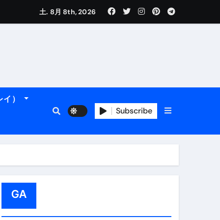
土. 8月 8th, 2026
れるデータです。
ーレイ）
Subscribe
＆アマルフィ海岸へ！
トラブル回避のリアルな裏技アド
GA