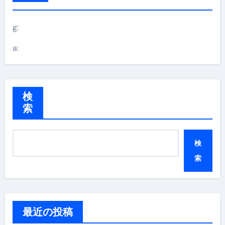
g:
a:
検
索
検
索
最近の投稿