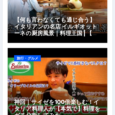
【何も言わなくても通じ合う】
イタリアンの名店 イルギオット
ーネの厨房風景｜料理王国 | 【厨
房の世界】【イタリアン】【営業
風景】
旅行・グルメ
神回｜サイゼを100倍楽しむ！イ
タリア料理人が【本気で】料理を