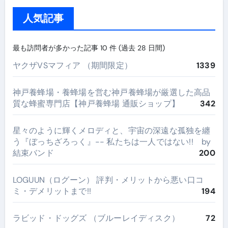
人気記事
最も訪問者が多かった記事 10 件 (過去 28 日間)
ヤクザVSマフィア （期間限定）
1339
神戸養蜂場・養蜂場を営む神戸養蜂場が厳選した高品
質な蜂蜜専門店【神戸養蜂場 通販ショップ】
342
星々のように輝くメロディと、宇宙の深遠な孤独を纏
う『ぼっちざろっく』-- 私たちは一人ではない!! by
結束バンド
200
LOGUUN（ログーン） 評判・メリットから悪い口コ
ミ・デメリットまで!!
194
ラビッド・ドッグズ （ブルーレイディスク）
72