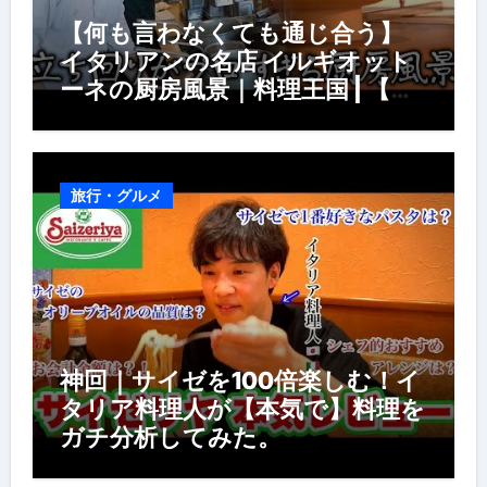
【何も言わなくても通じ合う】
イタリアンの名店 イルギオット
ーネの厨房風景｜料理王国 | 【厨
房の世界】【イタリアン】【営業
風景】
旅行・グルメ
神回｜サイゼを100倍楽しむ！イ
タリア料理人が【本気で】料理を
ガチ分析してみた。