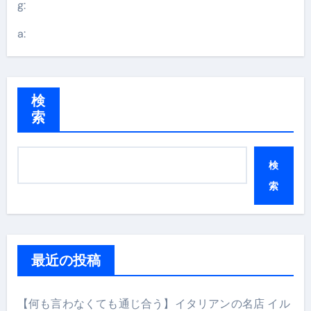
g:
a:
検
索
検
索
最近の投稿
【何も言わなくても通じ合う】イタリアンの名店 イル