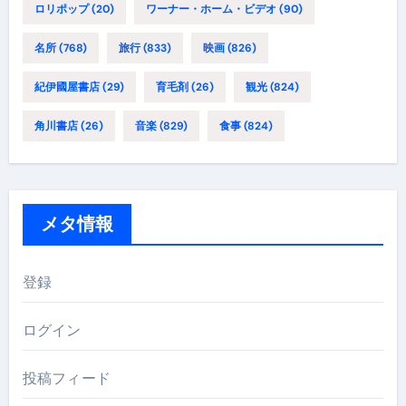
ロリポップ
(20)
ワーナー・ホーム・ビデオ
(90)
名所
(768)
旅行
(833)
映画
(826)
紀伊國屋書店
(29)
育毛剤
(26)
観光
(824)
角川書店
(26)
音楽
(829)
食事
(824)
メタ情報
登録
ログイン
投稿フィード