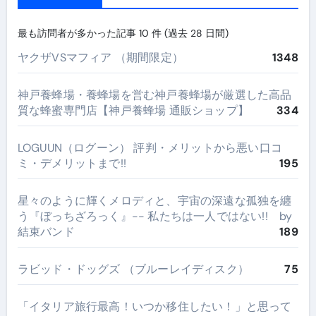
最も訪問者が多かった記事 10 件 (過去 28 日間)
ヤクザVSマフィア （期間限定）
1348
神戸養蜂場・養蜂場を営む神戸養蜂場が厳選した高品
質な蜂蜜専門店【神戸養蜂場 通販ショップ】
334
LOGUUN（ログーン） 評判・メリットから悪い口コ
ミ・デメリットまで!!
195
星々のように輝くメロディと、宇宙の深遠な孤独を纏
う『ぼっちざろっく』-- 私たちは一人ではない!! by
結束バンド
189
ラビッド・ドッグズ （ブルーレイディスク）
75
​「イタリア旅行最高！いつか移住したい！」と思って