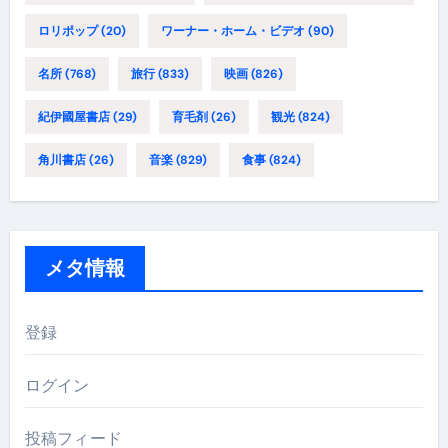
ロリポップ
(20)
ワーナー・ホーム・ビデオ
(90)
名所
(768)
旅行
(833)
映画
(826)
紀伊國屋書店
(29)
育毛剤
(26)
観光
(824)
角川書店
(26)
音楽
(829)
食事
(824)
メタ情報
登録
ログイン
投稿フィード