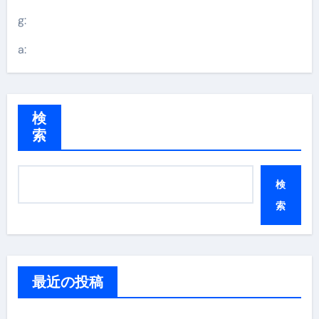
g:
a:
検
索
検
索
最近の投稿