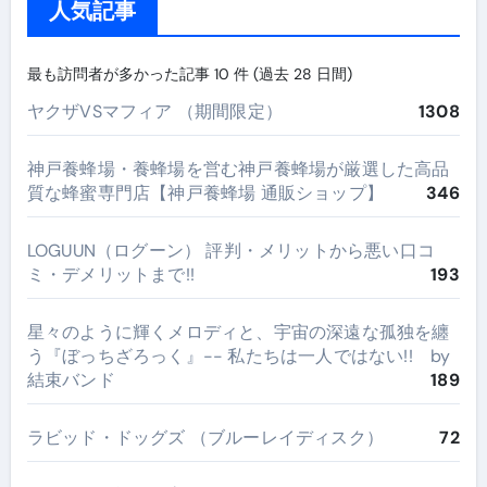
人気記事
最も訪問者が多かった記事 10 件 (過去 28 日間)
ヤクザVSマフィア （期間限定）
1308
神戸養蜂場・養蜂場を営む神戸養蜂場が厳選した高品
質な蜂蜜専門店【神戸養蜂場 通販ショップ】
346
LOGUUN（ログーン） 評判・メリットから悪い口コ
ミ・デメリットまで!!
193
星々のように輝くメロディと、宇宙の深遠な孤独を纏
う『ぼっちざろっく』-- 私たちは一人ではない!! by
結束バンド
189
ラビッド・ドッグズ （ブルーレイディスク）
72