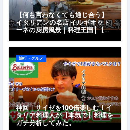
【何も言わなくても通じ合う】
イタリアンの名店 イルギオット
ーネの厨房風景｜料理王国 | 【厨
房の世界】【イタリアン】【営業
風景】
旅行・グルメ
神回｜サイゼを100倍楽しむ！イ
タリア料理人が【本気で】料理を
ガチ分析してみた。