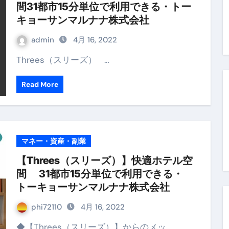
間31都市15分単位で利用できる・トー
ルーレイディスク）
キョーサンマルナナ株式会社
レイディスク）
admin
4月 16, 2022
】ベストレストランを体験してみた結果…
Threes（スリーズ） …
と過ごしたイタリア
Read More
前最後の一週間】さよなら！イタリア！
e things to do in Lake Como!
リア行きの飛行機乗り遅れ事件について
マネー・資産・副業
系ラーメン！イタリア人シェフ達に作ってみた結果…
【Threes（スリーズ）】快適ホテル空
間 31都市15分単位で利用できる・
スタを完全再現 #shorts
トーキョーサンマルナナ株式会社
IAL-（4K ULTRA HD）
phi72110
4月 16, 2022
 （ブルーレイディスク）
◆【Threes（スリーズ）】からのメッ…