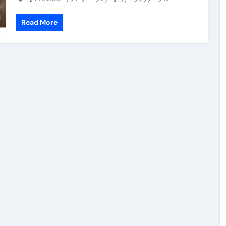
航空券0円てマジ？&アジア飯食べ尽くし
Read More
horts
テト#shorts
 domenica! – Podcast #8
【ペスト・ジェノベーゼ】が衝撃のうまさ！
タリアンの名店 イルギオットーネの厨房風景｜料理王国 | 