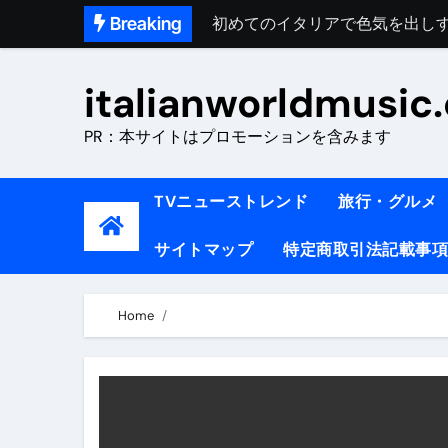
Skip
Breaking
完全版｜100万人越え！イタリア
to
イタリア人シェフに教わった｜
content
italianworldmusic
​「イタリア旅行最高！いつか移
PR：本サイトはプロモーションを含みます
イタリアNo. 1肉料理【ポルケッ
【イタリア】グルメと絶景の子
TVニューストレンド
旅行・グルメ
ラビッド・ドッグズ （ブルーレ
サイトマップ
特定商取引法記載事項
【vlog】超弾丸！！！仕事終わ
【カルボナーラの世界】イタリア料理
Home
TRUE COLORS （ブルーレイデ
TRUE COLORS
イタリア料理店【営業風景】週