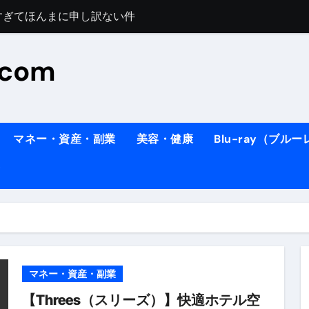
料理人の1日【号泣】２年間の想い(フィレンツェ)
ズッキーニのパスタ
#shorts
.com
住したい！」と思っている人が見たら、一瞬で現実に引き戻さ
タ】スーパーの豚肉が大変身#shorts
連れイタリア旅行
南イタリアの楽園・ポジターノ
マネー・資産・副業
美容・健康
Blu-ray（ブル
イディスク）
りに3都市巡る、４泊６日イタリア女子旅vlog
 #Shorts
ィスク）
マネー・資産・副業
末ビリビリのランチ営業
【Threes（スリーズ）】快適ホテル空