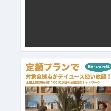
笑む窓のある家 4K修復版 （ブ
ゼダー/死霊の復活祭 （ブルー
死ぬまでに行きたい！【３つ星
【Vlog：July 2025】マリナ
イタリアでの最後の仕事【帰国
Lake Como, Italy VLOG | Awesom
【Instagram Live】イタ
【賄いラーメン】人生初の二郎
【トマトパスタ】三ツ星シェフのパ
フェノミナ-4K吹替音声収録版 SPEC
フェノミナ-4K吹替音声収録版-