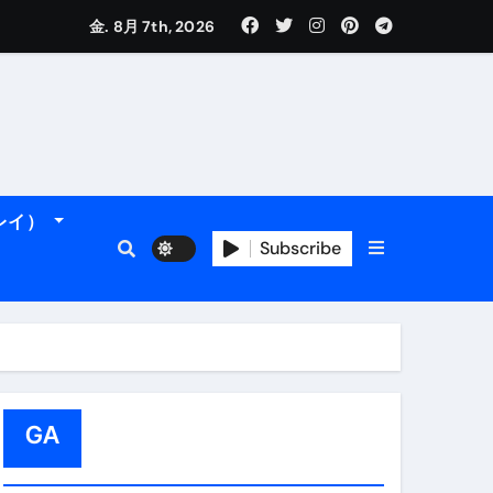
金. 8月 7th, 2026
れるデータです。
＆アマルフィ海岸へ！
トラブル回避のリアルな裏技アド
ーレイ）
Subscribe
GA