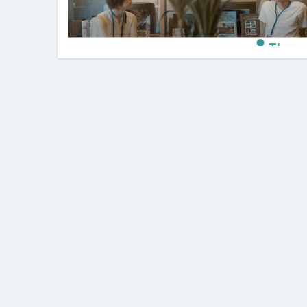
2026年料理人ローマへ行く！
今年一番美味しい【卵かけご飯】#s
イタリア流
カリカリ羽つきポ
イタリア旅行体験談＆オススメスポット｜a
本場イタリア観光客の来ない店
【何も言わなくても通じ合う】イ