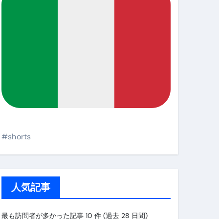
#shorts
人気記事
最も訪問者が多かった記事 10 件 (過去 28 日間)