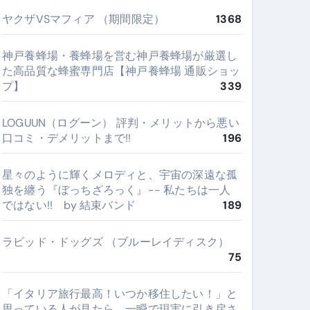
ヤクザVSマフィア （期間限定）
1368
神戸養蜂場・養蜂場を営む神戸養蜂場が厳選し
た高品質な蜂蜜専門店【神戸養蜂場 通販ショッ
プ】
339
LOGUUN（ログーン） 評判・メリットから悪い
口コミ・デメリットまで!!
196
星々のように輝くメロディと、宇宙の深遠な孤
独を纏う『ぼっちざろっく』-- 私たちは一人
ではない!! by 結束バンド
189
ラビッド・ドッグズ （ブルーレイディスク）
75
​「イタリア旅行最高！いつか移住したい！」と
思っている人が見たら、一瞬で現実に引き戻さ