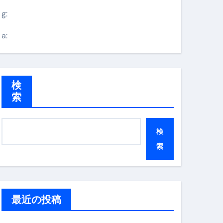
g:
a:
検
索
検
索
最近の投稿