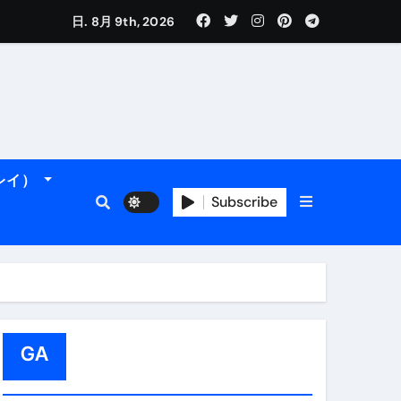
日. 8月 9th, 2026
れるデータです。
ーレイ）
Subscribe
＆アマルフィ海岸へ！
トラブル回避のリアルな裏技アド
GA