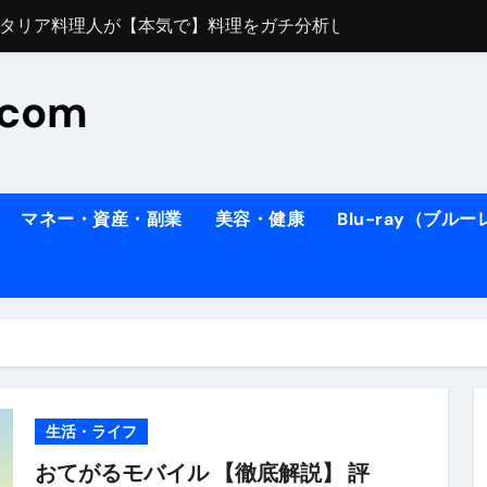
すぎてほんまに申し訳ない件
料理人の1日【号泣】２年間の想い(フィレンツェ)
.com
ズッキーニのパスタ
#shorts
住したい！」と思っている人が見たら、一瞬で現実に引き戻さ
タ】スーパーの豚肉が大変身#shorts
マネー・資産・副業
美容・健康
Blu-ray（ブル
連れイタリア旅行
南イタリアの楽園・ポジターノ
イディスク）
りに3都市巡る、４泊６日イタリア女子旅vlog
 #Shorts
ィスク）
生活・ライフ
おてがるモバイル 【徹底解説】 評