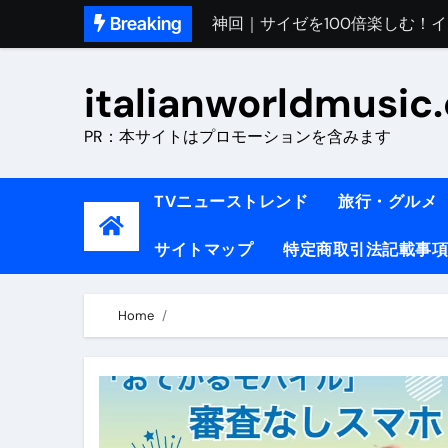
Skip
Breaking
初めてのイタリアで色気を出し
to
content
完全版｜100万人越え！イタリア
italianworldmusic
イタリア人シェフに教わった｜
PR：本サイトはプロモーションを含みます
​「イタリア旅行最高！いつか移
イタリアNo. 1肉料理【ポルケッ
TVニューストレンド
旅行・グルメ
【イタリア】グルメと絶景の子
サイトマップ
特定商取引法記載事項
ラビッド・ドッグズ （ブルーレ
【vlog】超弾丸！！！仕事終わ
Home
【カルボナーラの世界】イタリア料理
TRUE COLORS （ブルーレイデ
TRUE COLORS