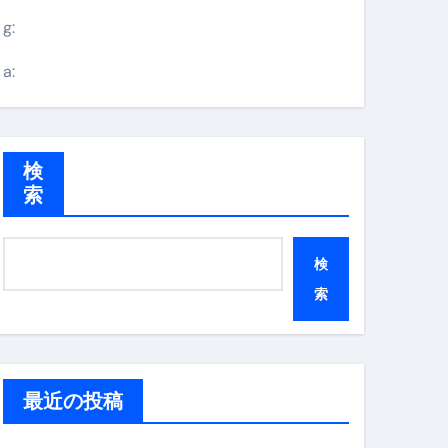
g:
a:
検
索
検
索
最近の投稿