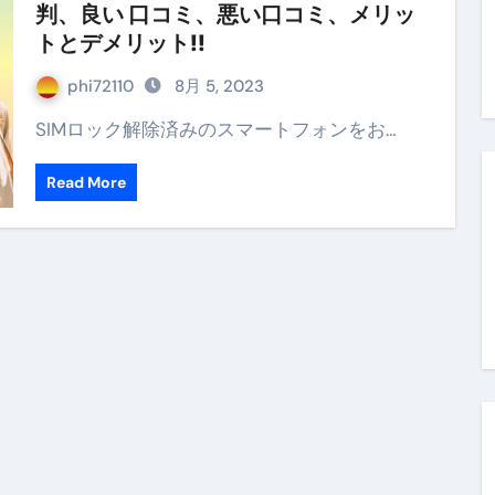
判、良い 口コミ、悪い口コミ、メリッ
末ビリビリのランチ営業
トとデメリット!!
ルーレイディスク）
phi72110
8月 5, 2023
レイディスク）
SIMロック解除済みのスマートフォンをお…
】ベストレストランを体験してみた結果…
Read More
と過ごしたイタリア
前最後の一週間】さよなら！イタリア！
e things to do in Lake Como!
リア行きの飛行機乗り遅れ事件について
系ラーメン！イタリア人シェフ達に作ってみた結果…
スタを完全再現 #shorts
IAL-（4K ULTRA HD）