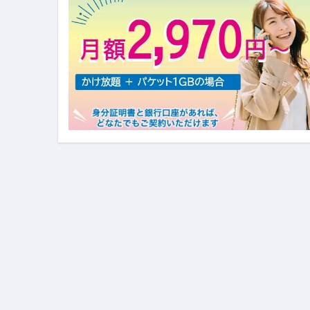
イタリア料理店【営業風景】週
笑む窓のある家 4K修復版 （ブ
ゼダー/死霊の復活祭 （ブルー
死ぬまでに行きたい！【３つ星
【Vlog：July 2025】マリナ
イタリアでの最後の仕事【帰国
Lake Como, Italy VLOG | Awesom
【Instagram Live】イタ
【賄いラーメン】人生初の二郎
【トマトパスタ】三ツ星シェフのパ
フェノミナ-4K吹替音声収録版 SPEC