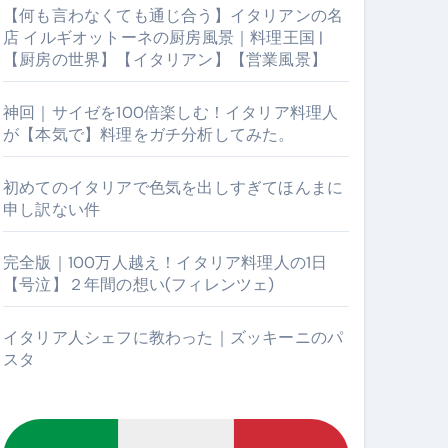
【何も言わなくても通じ合う】イタリアンの名
店 イルギオットーネの厨房風景｜料理王国 |
【厨房の世界】【イタリアン】【営業風景】
神回｜サイゼを100倍楽しむ！イタリア料理人
が【本気で】料理をガチ分析してみた。
初めてのイタリアで色気を出しすぎてほんまに
申し訳ない件
【厨房の世界】【イタリアン】【営業風景】
完全版｜100万人越え！イタリア料理人の1日
【号泣】２年間の想い(フィレンツェ)
イタリア人シェフに教わった｜ズッキーニのパ
スタ