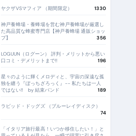
ヤクザVSマフィア （期間限定）
1330
神戸養蜂場・養蜂場を営む神戸養蜂場が厳選し
た高品質な蜂蜜専門店【神戸養蜂場 通販ショッ
プ】
356
LOGUUN（ログーン） 評判・メリットから悪い
口コミ・デメリットまで!!
196
星々のように輝くメロディと、宇宙の深遠な孤
独を纏う『ぼっちざろっく』-- 私たちは一人
ではない!! by 結束バンド
189
ラビッド・ドッグズ （ブルーレイディスク）
74
​「イタリア旅行最高！いつか移住したい！」と
思っている人が見たら、一瞬で現実に引き戻さ