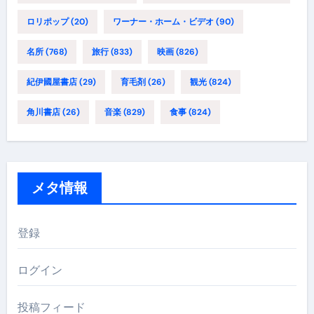
ロリポップ
(20)
ワーナー・ホーム・ビデオ
(90)
名所
(768)
旅行
(833)
映画
(826)
紀伊國屋書店
(29)
育毛剤
(26)
観光
(824)
角川書店
(26)
音楽
(829)
食事
(824)
メタ情報
登録
ログイン
投稿フィード