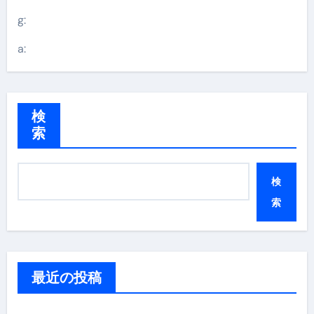
g:
a:
検
索
検
索
最近の投稿