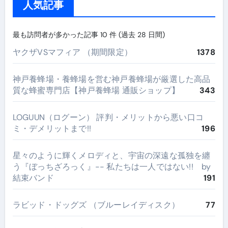
人気記事
最も訪問者が多かった記事 10 件 (過去 28 日間)
ヤクザVSマフィア （期間限定）
1378
神戸養蜂場・養蜂場を営む神戸養蜂場が厳選した高品
質な蜂蜜専門店【神戸養蜂場 通販ショップ】
343
LOGUUN（ログーン） 評判・メリットから悪い口コ
ミ・デメリットまで!!
196
星々のように輝くメロディと、宇宙の深遠な孤独を纏
う『ぼっちざろっく』-- 私たちは一人ではない!! by
結束バンド
191
ラビッド・ドッグズ （ブルーレイディスク）
77