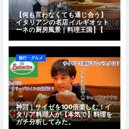
【何も言わなくても通じ合う】
イタリアンの名店 イルギオット
ーネの厨房風景｜料理王国 | 【厨
房の世界】【イタリアン】【営業
風景】
旅行・グルメ
神回｜サイゼを100倍楽しむ！イ
タリア料理人が【本気で】料理を
ガチ分析してみた。