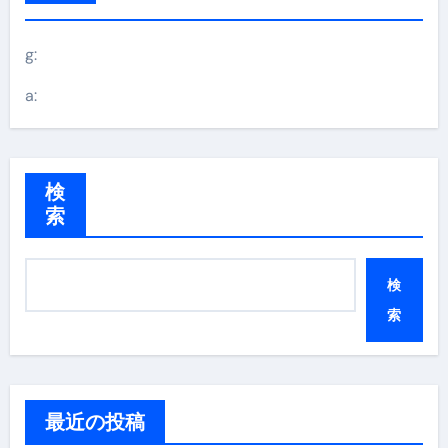
g:
a:
検
索
検
索
最近の投稿