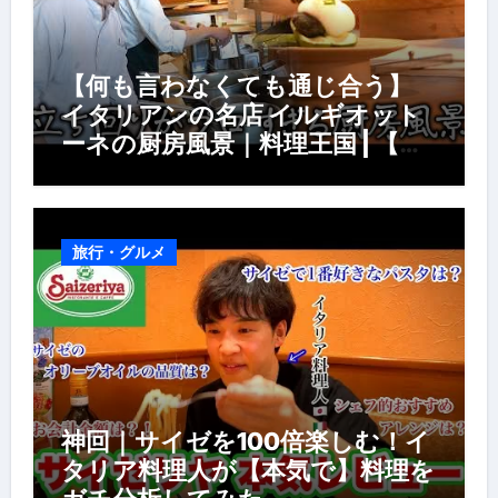
【何も言わなくても通じ合う】
イタリアンの名店 イルギオット
ーネの厨房風景｜料理王国 | 【厨
房の世界】【イタリアン】【営業
風景】
旅行・グルメ
神回｜サイゼを100倍楽しむ！イ
タリア料理人が【本気で】料理を