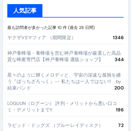
人気記事
最も訪問者が多かった記事 10 件 (過去 28 日間)
ヤクザVSマフィア （期間限定）
1346
神戸養蜂場・養蜂場を営む神戸養蜂場が厳選した高品
質な蜂蜜専門店【神戸養蜂場 通販ショップ】
344
星々のように輝くメロディと、宇宙の深遠な孤独を纏
う『ぼっちざろっく』-- 私たちは一人ではない!! by
結束バンド
200
LOGUUN（ログーン） 評判・メリットから悪い口コ
ミ・デメリットまで!!
196
ラビッド・ドッグズ （ブルーレイディスク）
72