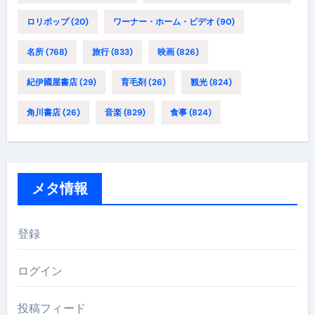
ロリポップ
(20)
ワーナー・ホーム・ビデオ
(90)
名所
(768)
旅行
(833)
映画
(826)
紀伊國屋書店
(29)
育毛剤
(26)
観光
(824)
角川書店
(26)
音楽
(829)
食事
(824)
メタ情報
登録
ログイン
投稿フィード