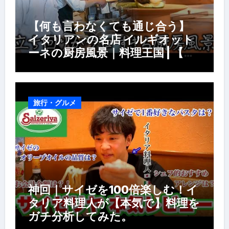
【何も言わなくても通じ合う】
イタリアンの名店 イルギオット
ーネの厨房風景｜料理王国 | 【厨
房の世界】【イタリアン】【営業
風景】
旅行・グルメ
神回｜サイゼを100倍楽しむ！イ
タリア料理人が【本気で】料理を
ガチ分析してみた。