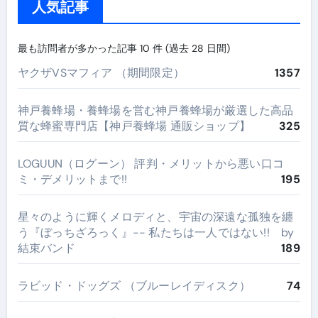
人気記事
最も訪問者が多かった記事 10 件 (過去 28 日間)
ヤクザVSマフィア （期間限定）
1357
神戸養蜂場・養蜂場を営む神戸養蜂場が厳選した高品
質な蜂蜜専門店【神戸養蜂場 通販ショップ】
325
LOGUUN（ログーン） 評判・メリットから悪い口コ
ミ・デメリットまで!!
195
星々のように輝くメロディと、宇宙の深遠な孤独を纏
う『ぼっちざろっく』-- 私たちは一人ではない!! by
結束バンド
189
ラビッド・ドッグズ （ブルーレイディスク）
74