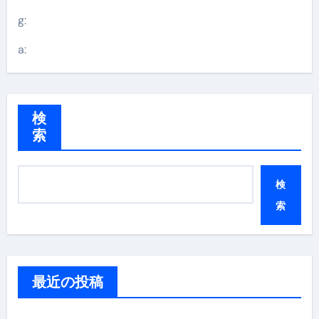
g:
a:
検
索
検
索
最近の投稿