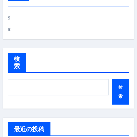
g:
a:
検
索
検
索
最近の投稿