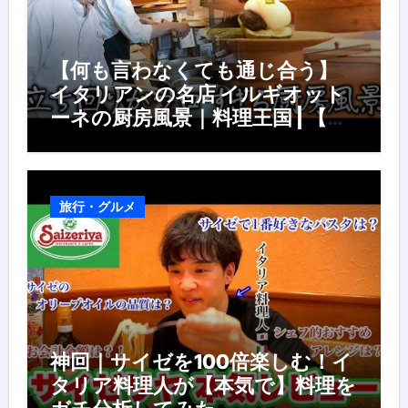
【何も言わなくても通じ合う】
イタリアンの名店 イルギオット
ーネの厨房風景｜料理王国 | 【厨
房の世界】【イタリアン】【営業
風景】
旅行・グルメ
神回｜サイゼを100倍楽しむ！イ
タリア料理人が【本気で】料理を