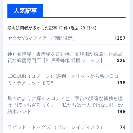
人気記事
最も訪問者が多かった記事 10 件 (過去 28 日間)
ヤクザVSマフィア （期間限定）
1357
神戸養蜂場・養蜂場を営む神戸養蜂場が厳選した高品
質な蜂蜜専門店【神戸養蜂場 通販ショップ】
325
LOGUUN（ログーン） 評判・メリットから悪い口コ
ミ・デメリットまで!!
195
星々のように輝くメロディと、宇宙の深遠な孤独を纏
う『ぼっちざろっく』-- 私たちは一人ではない!! by
結束バンド
189
ラビッド・ドッグズ （ブルーレイディスク）
74