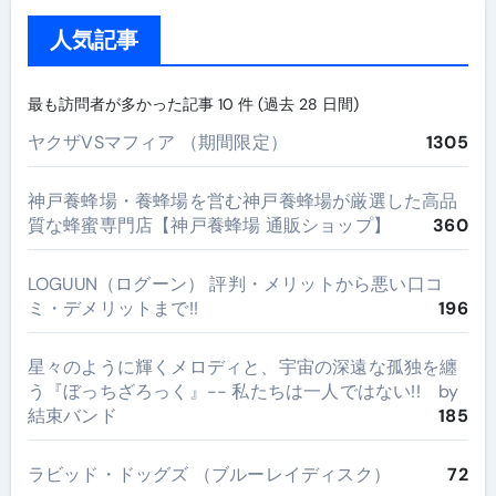
人気記事
最も訪問者が多かった記事 10 件 (過去 28 日間)
ヤクザVSマフィア （期間限定）
1305
神戸養蜂場・養蜂場を営む神戸養蜂場が厳選した高品
質な蜂蜜専門店【神戸養蜂場 通販ショップ】
360
LOGUUN（ログーン） 評判・メリットから悪い口コ
ミ・デメリットまで!!
196
星々のように輝くメロディと、宇宙の深遠な孤独を纏
う『ぼっちざろっく』-- 私たちは一人ではない!! by
結束バンド
185
ラビッド・ドッグズ （ブルーレイディスク）
72