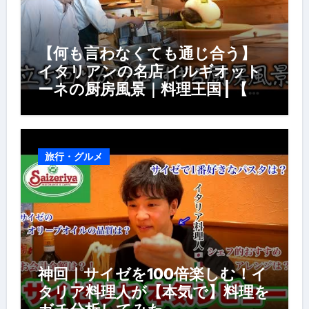
【何も言わなくても通じ合う】
イタリアンの名店 イルギオット
ーネの厨房風景｜料理王国 | 【厨
房の世界】【イタリアン】【営業
風景】
旅行・グルメ
神回｜サイゼを100倍楽しむ！イ
タリア料理人が【本気で】料理を