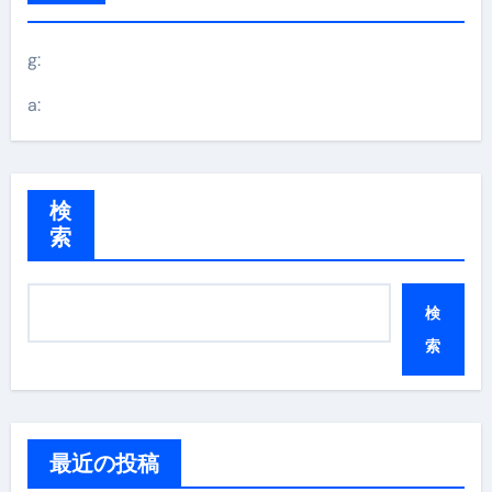
g:
a:
検
索
検
索
最近の投稿