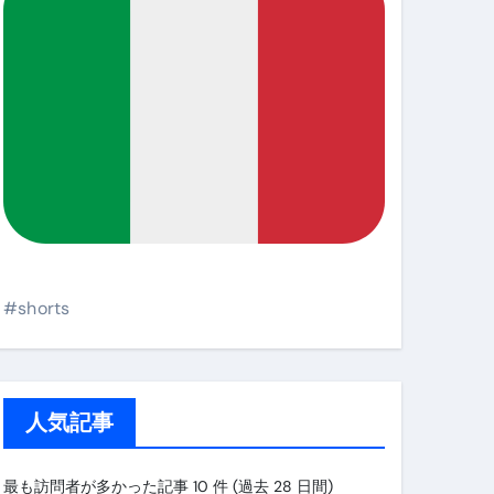
#shorts
人気記事
最も訪問者が多かった記事 10 件 (過去 28 日間)