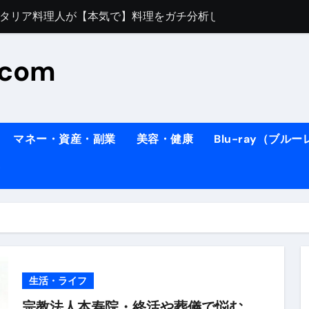
すぎてほんまに申し訳ない件
料理人の1日【号泣】２年間の想い(フィレンツェ)
.com
ズッキーニのパスタ
#shorts
住したい！」と思っている人が見たら、一瞬で現実に引き戻さ
タ】スーパーの豚肉が大変身#shorts
マネー・資産・副業
美容・健康
Blu-ray（ブル
連れイタリア旅行
南イタリアの楽園・ポジターノ
イディスク）
りに3都市巡る、４泊６日イタリア女子旅vlog
 #Shorts
ィスク）
生活・ライフ
宗教法人本寿院・終活や葬儀で悩む