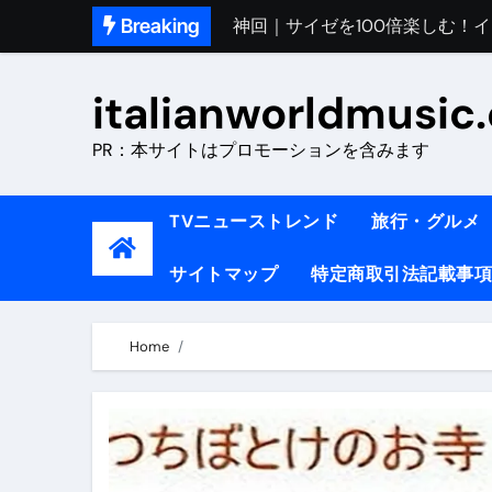
Skip
Breaking
初めてのイタリアで色気を出し
to
content
完全版｜100万人越え！イタリア
italianworldmusic
イタリア人シェフに教わった｜
PR：本サイトはプロモーションを含みます
​「イタリア旅行最高！いつか移
イタリアNo. 1肉料理【ポルケッ
TVニューストレンド
旅行・グルメ
【イタリア】グルメと絶景の子
サイトマップ
特定商取引法記載事項
ラビッド・ドッグズ （ブルーレ
【vlog】超弾丸！！！仕事終わ
Home
【カルボナーラの世界】イタリア料理
TRUE COLORS （ブルーレイデ
TRUE COLORS