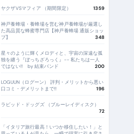
ヤクザVSマフィア （期間限定）
1359
神戸養蜂場・養蜂場を営む神戸養蜂場が厳選し
た高品質な蜂蜜専門店【神戸養蜂場 通販ショッ
プ】
348
星々のように輝くメロディと、宇宙の深遠な孤
独を纏う『ぼっちざろっく』-- 私たちは一人
ではない!! by 結束バンド
200
LOGUUN（ログーン） 評判・メリットから悪い
口コミ・デメリットまで!!
196
ラビッド・ドッグズ （ブルーレイディスク）
72
​「イタリア旅行最高！いつか移住したい！」と
思っている人が見たら、一瞬で現実に引き戻さ