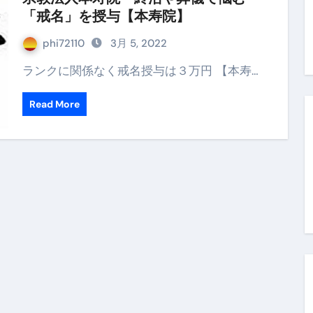
「戒名」を授与【本寿院】
末ビリビリのランチ営業
ルーレイディスク）
phi72110
3月 5, 2022
ランクに関係なく戒名授与は３万円 【本寿…
レイディスク）
】ベストレストランを体験してみた結果…
Read More
と過ごしたイタリア
前最後の一週間】さよなら！イタリア！
e things to do in Lake Como!
リア行きの飛行機乗り遅れ事件について
系ラーメン！イタリア人シェフ達に作ってみた結果…
スタを完全再現 #shorts
IAL-（4K ULTRA HD）