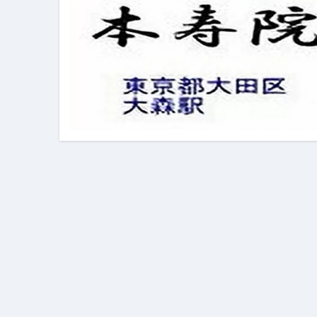
イタリア料理店【営業風景】週
笑む窓のある家 4K修復版 （ブ
ゼダー/死霊の復活祭 （ブルー
死ぬまでに行きたい！【３つ星
【Vlog：July 2025】マリナ
イタリアでの最後の仕事【帰国
Lake Como, Italy VLOG | Awesom
【Instagram Live】イタ
【賄いラーメン】人生初の二郎
【トマトパスタ】三ツ星シェフのパ
フェノミナ-4K吹替音声収録版 SPEC