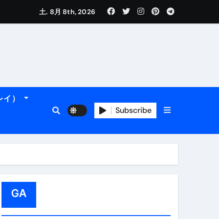
土. 8月 8th, 2026
れるデータです。
ーレイ）
Subscribe
＆アマルフィ海岸へ！
トラブル回避のリアルな裏技アド
GA