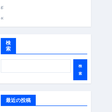
g:
a:
検
索
検
索
最近の投稿