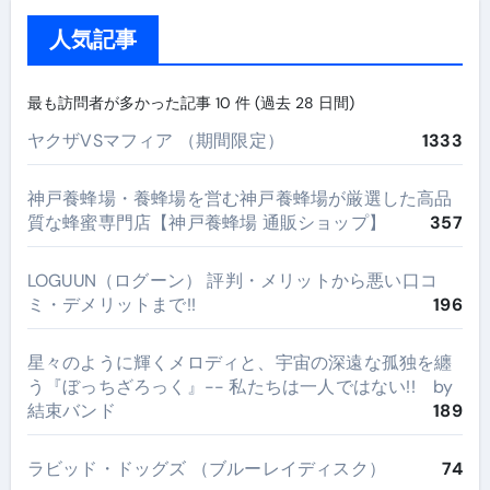
人気記事
最も訪問者が多かった記事 10 件 (過去 28 日間)
ヤクザVSマフィア （期間限定）
1333
神戸養蜂場・養蜂場を営む神戸養蜂場が厳選した高品
質な蜂蜜専門店【神戸養蜂場 通販ショップ】
357
LOGUUN（ログーン） 評判・メリットから悪い口コ
ミ・デメリットまで!!
196
星々のように輝くメロディと、宇宙の深遠な孤独を纏
う『ぼっちざろっく』-- 私たちは一人ではない!! by
結束バンド
189
ラビッド・ドッグズ （ブルーレイディスク）
74