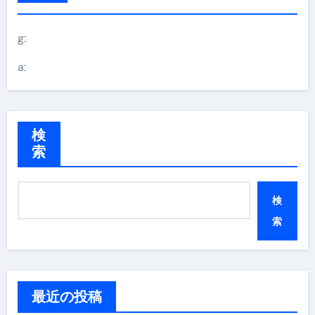
g:
a:
検
索
検
索
最近の投稿