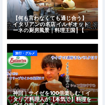
【何も言わなくても通じ合う】
イタリアンの名店 イルギオット
ーネの厨房風景｜料理王国 | 【厨
房の世界】【イタリアン】【営業
風景】
旅行・グルメ
神回｜サイゼを100倍楽しむ！イ
タリア料理人が【本気で】料理を