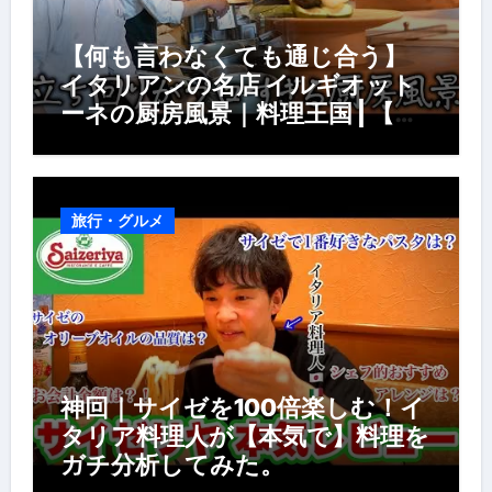
【何も言わなくても通じ合う】
イタリアンの名店 イルギオット
ーネの厨房風景｜料理王国 | 【厨
房の世界】【イタリアン】【営業
風景】
旅行・グルメ
神回｜サイゼを100倍楽しむ！イ
タリア料理人が【本気で】料理を
ガチ分析してみた。