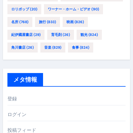
ロリポップ
(20)
ワーナー・ホーム・ビデオ
(90)
名所
(768)
旅行
(833)
映画
(826)
紀伊國屋書店
(29)
育毛剤
(26)
観光
(824)
角川書店
(26)
音楽
(829)
食事
(824)
メタ情報
登録
ログイン
投稿フィード