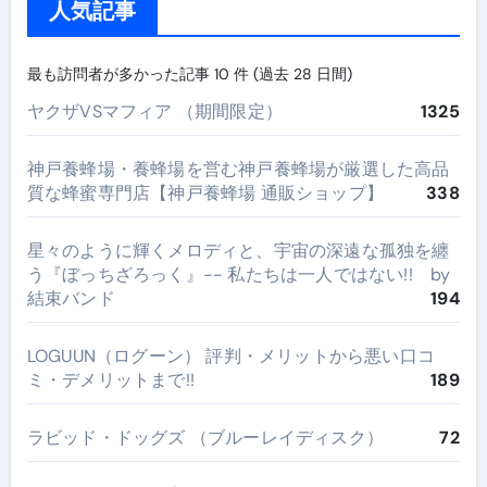
人気記事
最も訪問者が多かった記事 10 件 (過去 28 日間)
ヤクザVSマフィア （期間限定）
1325
神戸養蜂場・養蜂場を営む神戸養蜂場が厳選した高品
質な蜂蜜専門店【神戸養蜂場 通販ショップ】
338
星々のように輝くメロディと、宇宙の深遠な孤独を纏
う『ぼっちざろっく』-- 私たちは一人ではない!! by
結束バンド
194
LOGUUN（ログーン） 評判・メリットから悪い口コ
ミ・デメリットまで!!
189
ラビッド・ドッグズ （ブルーレイディスク）
72