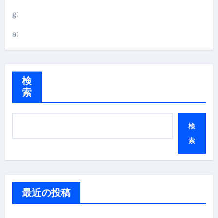
g:
a:
検
索
検
索
最近の投稿