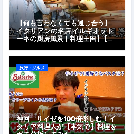
【何も言わなくても通じ合う】
イタリアンの名店 イルギオット
ーネの厨房風景｜料理王国 | 【厨
房の世界】【イタリアン】【営業
風景】
旅行・グルメ
神回｜サイゼを100倍楽しむ！イ
タリア料理人が【本気で】料理を