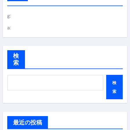
g:
a:
検
索
検
索
最近の投稿