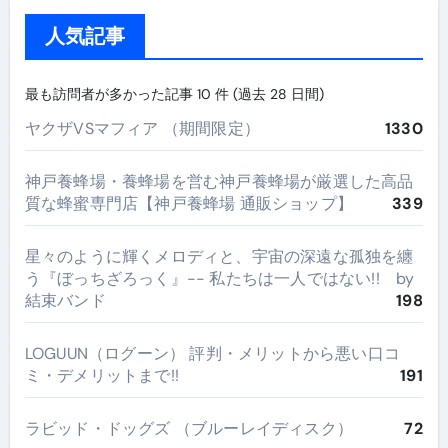
人気記事
最も訪問者が多かった記事 10 件 (過去 28 日間)
ヤクザVSマフィア （期間限定）
1330
神戸養蜂場・養蜂場を営む神戸養蜂場が厳選した高品
質な蜂蜜専門店【神戸養蜂場 通販ショップ】
339
星々のように輝くメロディと、宇宙の深遠な孤独を纏
う『ぼっちざろっく』-- 私たちは一人ではない!! by
結束バンド
198
LOGUUN（ログーン） 評判・メリットから悪い口コ
ミ・デメリットまで!!
191
ラビッド・ドッグズ （ブルーレイディスク）
72