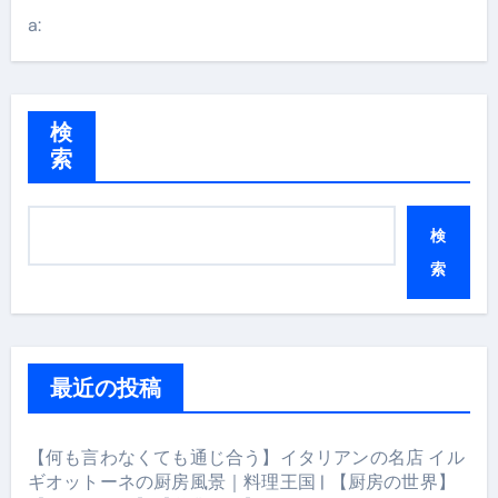
a:
検
索
検
索
最近の投稿
【何も言わなくても通じ合う】イタリアンの名店 イル
ギオットーネの厨房風景｜料理王国 | 【厨房の世界】