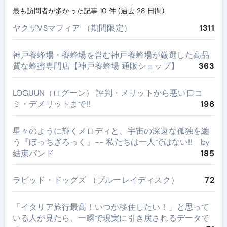
最も訪問者が多かった記事 10 件 (過去 28 日間)
ヤクザVSマフィア （期間限定）
1311
神戸養蜂場・養蜂場を営む神戸養蜂場が厳選した高品
質な蜂蜜専門店【神戸養蜂場 通販ショップ】
363
LOGUUN（ログーン） 評判・メリットから悪い口コ
ミ・デメリットまで!!
196
星々のように輝くメロディと、宇宙の深遠な孤独を纏
う『ぼっちざろっく』-- 私たちは一人ではない!! by
結束バンド
185
ラビッド・ドッグズ （ブルーレイディスク）
72
​「イタリア旅行最高！いつか移住したい！」と思って
いる人が見たら、一瞬で現実に引き戻されるデータで