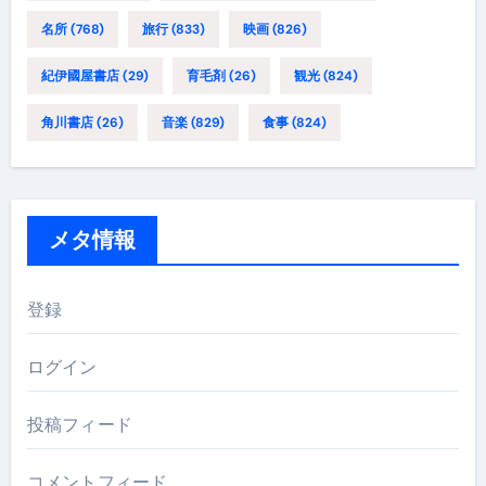
名所
(768)
旅行
(833)
映画
(826)
紀伊國屋書店
(29)
育毛剤
(26)
観光
(824)
角川書店
(26)
音楽
(829)
食事
(824)
メタ情報
登録
ログイン
投稿フィード
コメントフィード