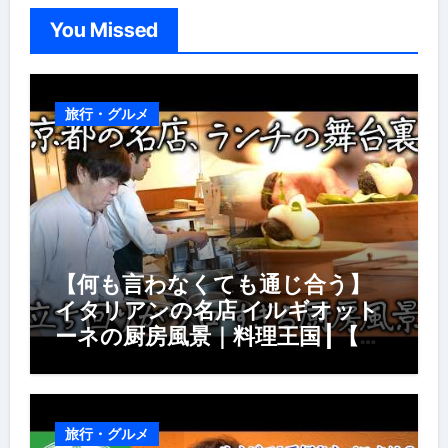
You Missed
旅行・グルメ
【何も言わなくても通じ合う】
イタリアンの名店 イルギオット
ーネの厨房風景｜料理王国 | 【厨
房の世界】【イタリアン】【営業
風景】
旅行・グルメ