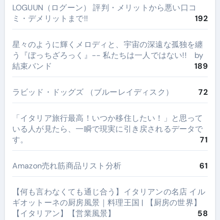
LOGUUN（ログーン） 評判・メリットから悪い口コ
ミ・デメリットまで!!
192
星々のように輝くメロディと、宇宙の深遠な孤独を纏
う『ぼっちざろっく』-- 私たちは一人ではない!! by
結束バンド
189
ラビッド・ドッグズ （ブルーレイディスク）
72
​「イタリア旅行最高！いつか移住したい！」と思って
いる人が見たら、一瞬で現実に引き戻されるデータで
す。
71
Amazon売れ筋商品リスト分析
61
【何も言わなくても通じ合う】イタリアンの名店 イル
ギオットーネの厨房風景｜料理王国 | 【厨房の世界】
【イタリアン】【営業風景】
58