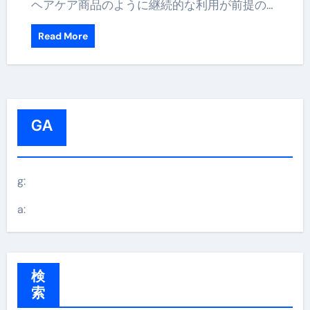
ヘアケア商品のように継続的な利用が前提の…
Read More
GA
g:
a:
検
索