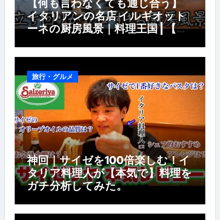
【何も言わなくても通じ合う】
イタリアンの名店 イルギオット
ーネの厨房風景｜料理王国 | 【厨
房の世界】【イタリアン】【営業
風景】
旅行・グルメ
神回｜サイゼを100倍楽しむ！イ
タリア料理人が【本気で】料理を
ガチ分析してみた。