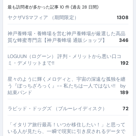
最も訪問者が多かった記事 10 件 (過去 28 日間)
ヤクザVSマフィア （期間限定）
1308
神戸養蜂場・養蜂場を営む神戸養蜂場が厳選した高品
質な蜂蜜専門店【神戸養蜂場 通販ショップ】
346
LOGUUN（ログーン） 評判・メリットから悪い口コ
ミ・デメリットまで!!
192
星々のように輝くメロディと、宇宙の深遠な孤独を纏
う『ぼっちざろっく』-- 私たちは一人ではない!! by
結束バンド
189
ラビッド・ドッグズ （ブルーレイディスク）
72
​「イタリア旅行最高！いつか移住したい！」と思って
いる人が見たら、一瞬で現実に引き戻されるデータで