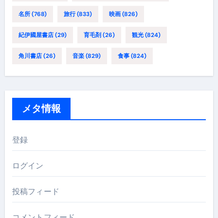
名所
(768)
旅行
(833)
映画
(826)
紀伊國屋書店
(29)
育毛剤
(26)
観光
(824)
角川書店
(26)
音楽
(829)
食事
(824)
メタ情報
登録
ログイン
投稿フィード
コメントフィード