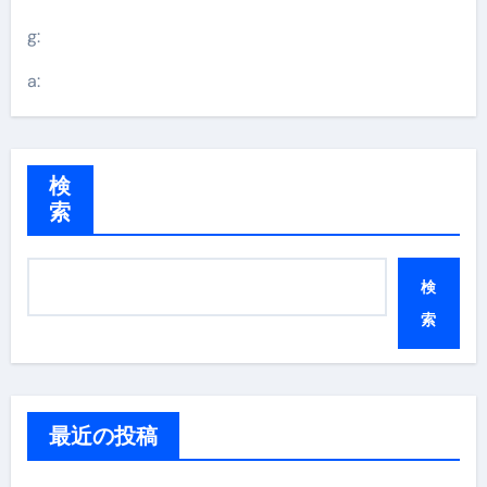
g:
a:
検
索
検
索
最近の投稿