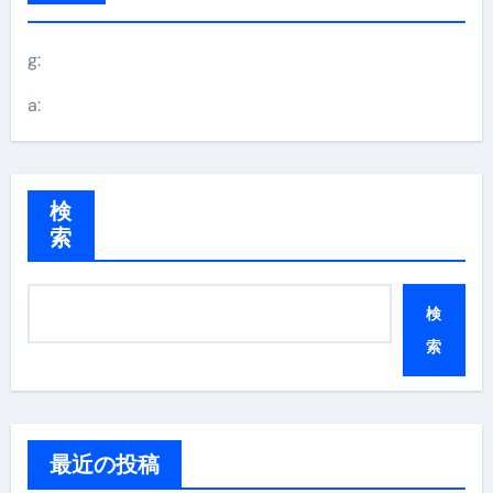
g:
a:
検
索
検
索
最近の投稿