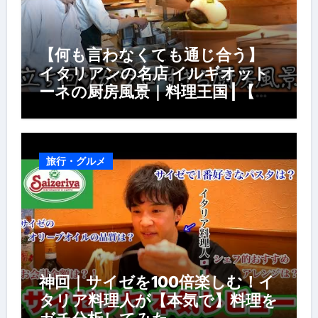
【何も言わなくても通じ合う】
イタリアンの名店 イルギオット
ーネの厨房風景｜料理王国 | 【厨
房の世界】【イタリアン】【営業
風景】
旅行・グルメ
神回｜サイゼを100倍楽しむ！イ
タリア料理人が【本気で】料理を