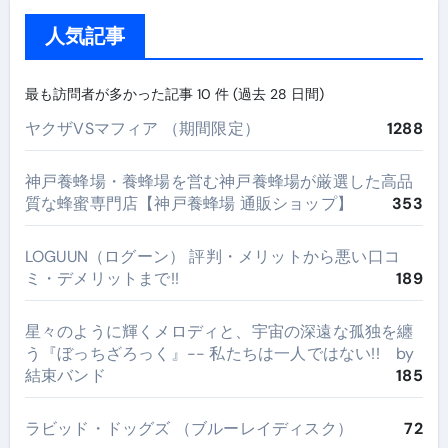
人気記事
最も訪問者が多かった記事 10 件 (過去 28 日間)
ヤクザVSマフィア （期間限定）
1288
神戸養蜂場・養蜂場を営む神戸養蜂場が厳選した高品
質な蜂蜜専門店【神戸養蜂場 通販ショップ】
353
LOGUUN（ログーン） 評判・メリットから悪い口コ
ミ・デメリットまで!!
189
星々のように輝くメロディと、宇宙の深遠な孤独を纏
う『ぼっちざろっく』-- 私たちは一人ではない!! by
結束バンド
185
ラビッド・ドッグズ （ブルーレイディスク）
72