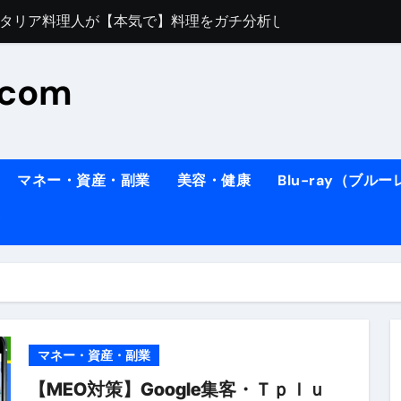
すぎてほんまに申し訳ない件
料理人の1日【号泣】２年間の想い(フィレンツェ)
.com
ズッキーニのパスタ
#shorts
住したい！」と思っている人が見たら、一瞬で現実に引き戻さ
タ】スーパーの豚肉が大変身#shorts
マネー・資産・副業
美容・健康
Blu-ray（ブル
連れイタリア旅行
南イタリアの楽園・ポジターノ
イディスク）
りに3都市巡る、４泊６日イタリア女子旅vlog
 #Shorts
ィスク）
マネー・資産・副業
【MEO対策】Google集客・Ｔｐｌｕ