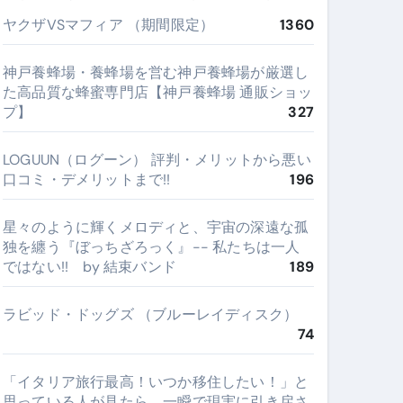
ヤクザVSマフィア （期間限定）
1360
神戸養蜂場・養蜂場を営む神戸養蜂場が厳選し
た高品質な蜂蜜専門店【神戸養蜂場 通販ショッ
プ】
327
LOGUUN（ログーン） 評判・メリットから悪い
口コミ・デメリットまで!!
196
星々のように輝くメロディと、宇宙の深遠な孤
独を纏う『ぼっちざろっく』-- 私たちは一人
ではない!! by 結束バンド
189
ラビッド・ドッグズ （ブルーレイディスク）
74
​「イタリア旅行最高！いつか移住したい！」と
思っている人が見たら、一瞬で現実に引き戻さ