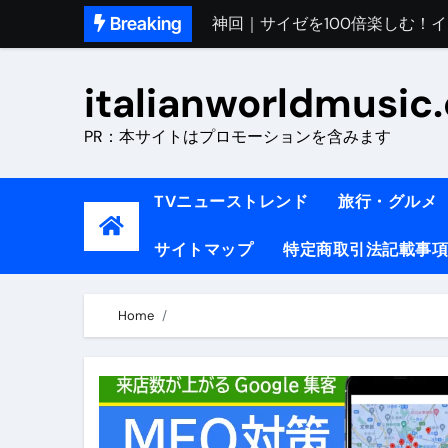
Skip
Breaking
初めてのイタリアで色気を出し
to
完全版｜100万人越え！イタリア
content
italianworldmusic
イタリア人シェフに教わった｜
PR：本サイトはプロモーションを含みます
​「イタリア旅行最高！いつか移
イタリアNo. 1肉料理【ポルケッ
TVニューストレンド
旅行・グルメ
【イタリア】グルメと絶景の子
サイトマップ
特定商取引法記載事項
ラビッド・ドッグズ （ブルーレ
【vlog】超弾丸！！！仕事終わ
Home
【カルボナーラの世界】イタリア料理
TRUE COLORS （ブルーレイデ
TRUE COLORS