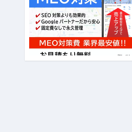
イタリア料理店【営業風景】週
笑む窓のある家 4K修復版 （ブ
ゼダー/死霊の復活祭 （ブルー
死ぬまでに行きたい！【３つ星
【Vlog：July 2025】マリナ
イタリアでの最後の仕事【帰国
Lake Como, Italy VLOG | Awesom
【Instagram Live】イタ
【賄いラーメン】人生初の二郎
【トマトパスタ】三ツ星シェフのパ
フェノミナ-4K吹替音声収録版 SPEC