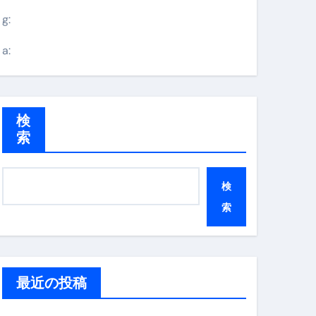
g:
a:
検
索
検
索
最近の投稿