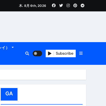
木. 8月 6th, 2026
れるデータです。
ーレイ）
Subscribe
＆アマルフィ海岸へ！
トラブル回避のリアルな裏技アド
GA