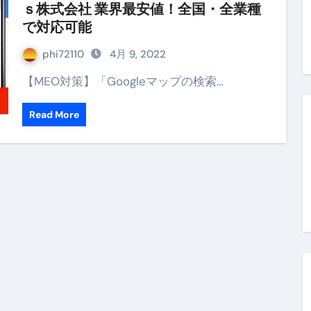
ｓ株式会社 業界最安値！全国・全業種
末ビリビリのランチ営業
で対応可能
ルーレイディスク）
phi72110
4月 9, 2022
レイディスク）
【MEO対策】「Googleマップの検索…
】ベストレストランを体験してみた結果…
Read More
と過ごしたイタリア
前最後の一週間】さよなら！イタリア！
e things to do in Lake Como!
リア行きの飛行機乗り遅れ事件について
系ラーメン！イタリア人シェフ達に作ってみた結果…
スタを完全再現 #shorts
IAL-（4K ULTRA HD）