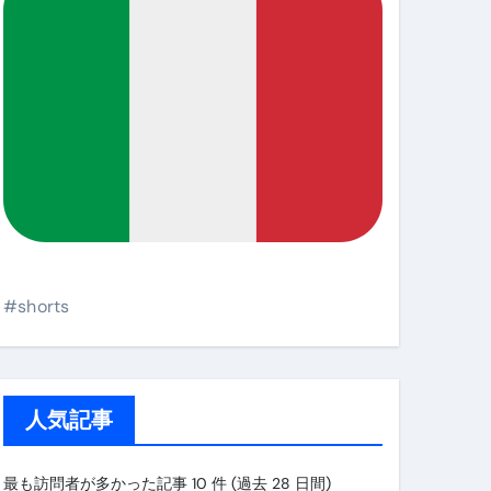
#shorts
人気記事
最も訪問者が多かった記事 10 件 (過去 28 日間)