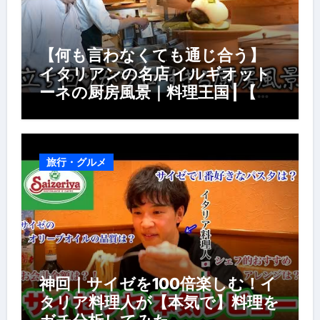
【何も言わなくても通じ合う】
イタリアンの名店 イルギオット
ーネの厨房風景｜料理王国 | 【厨
房の世界】【イタリアン】【営業
風景】
旅行・グルメ
神回｜サイゼを100倍楽しむ！イ
タリア料理人が【本気で】料理を