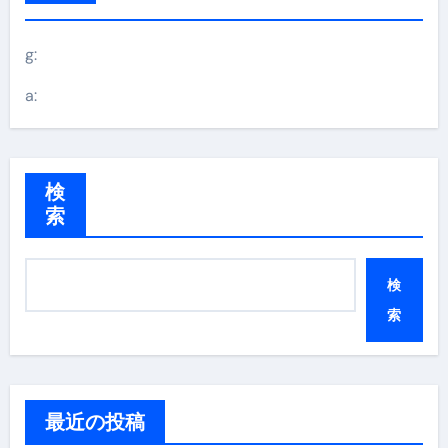
g:
a:
検
索
検
索
最近の投稿