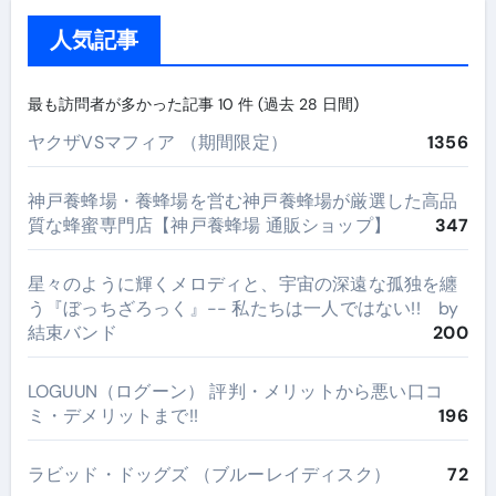
人気記事
最も訪問者が多かった記事 10 件 (過去 28 日間)
ヤクザVSマフィア （期間限定）
1356
神戸養蜂場・養蜂場を営む神戸養蜂場が厳選した高品
質な蜂蜜専門店【神戸養蜂場 通販ショップ】
347
星々のように輝くメロディと、宇宙の深遠な孤独を纏
う『ぼっちざろっく』-- 私たちは一人ではない!! by
結束バンド
200
LOGUUN（ログーン） 評判・メリットから悪い口コ
ミ・デメリットまで!!
196
ラビッド・ドッグズ （ブルーレイディスク）
72