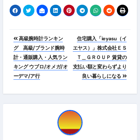
投
高級腕時計ランキン
住宅購入「ieyasu（イ
稿
グ 高級/ブランド腕時
エヤス）」株式会社ＥＳ
計・通販購入・人気ラン
Ｔ＿ＧＲＯＵＰ 賃貸の
ナ
キング ウブロ/オメガ/オ
支払い額と変わらずより
ビ
ーデマ/ア行
良い暮らしになる
ゲ
ー
シ
ョ
ン