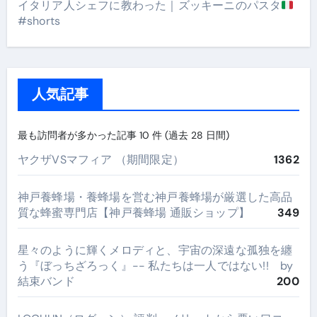
イタリア人シェフに教わった｜ズッキーニのパスタ
#shorts
人気記事
最も訪問者が多かった記事 10 件 (過去 28 日間)
ヤクザVSマフィア （期間限定）
1362
神戸養蜂場・養蜂場を営む神戸養蜂場が厳選した高品
質な蜂蜜専門店【神戸養蜂場 通販ショップ】
349
星々のように輝くメロディと、宇宙の深遠な孤独を纏
う『ぼっちざろっく』-- 私たちは一人ではない!! by
結束バンド
200