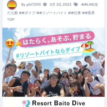
社ダイブ・リゾートバ
By phi72110
3月 20, 2022
#
#LINE友
イトのお仕事検索・紹
だち数
#
#ダイブ
#
#リゾートバイト
#
#仕事
#
#業界
介
TOP