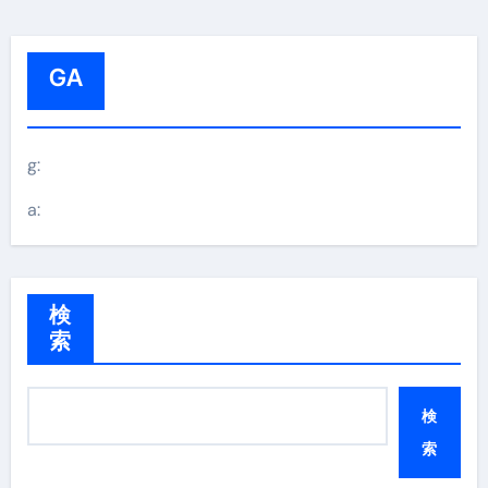
GA
g:
a:
検
索
検
索