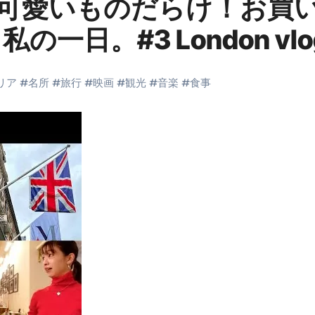
】可愛いものだらけ！お買
ルーレイディスク）
一日。#3 London vlo
レイディスク）
】ベストレストランを体験してみた結果…
リア
#
名所
#
旅行
#
映画
#
観光
#
音楽
#
食事
と過ごしたイタリア
前最後の一週間】さよなら！イタリア！
e things to do in Lake Como!
リア行きの飛行機乗り遅れ事件について
系ラーメン！イタリア人シェフ達に作ってみた結果…
スタを完全再現 #shorts
IAL-（4K ULTRA HD）
 （ブルーレイディスク）