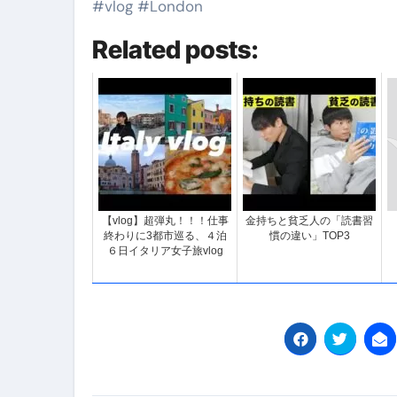
#vlog #London
Related posts:
【vlog】超弾丸！！！仕事
金持ちと貧乏人の「読書習
終わりに3都市巡る、４泊
慣の違い」TOP3
６日イタリア女子旅vlog