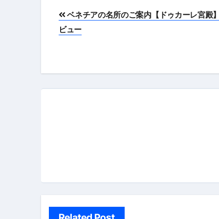
投
ベネチアの名所のご案内【ドゥカーレ宮殿
稿
ビュー
ナ
ビ
ゲ
ー
シ
ョ
ン
Related Post