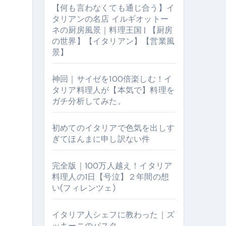
【何も言わなくても通じ合う】イ
タリアンの名店 イルギオットー
ネの厨房風景｜料理王国 | 【厨房
の世界】【イタリアン】【営業風
景】
神回｜サイゼを100倍楽しむ！イ
タリア料理人が【本気で】料理を
ガチ分析してみた。
【厨房の世界】【イタリアン】【営業風景】
初めてのイタリアで色気を出しす
ぎてほんまに申し訳ない件
完全版｜100万人越え！イタリア
料理人の1日【号泣】２年間の想
い(フィレンツェ)
イタリア人シェフに教わった｜ズ
ッキーニのパスタ