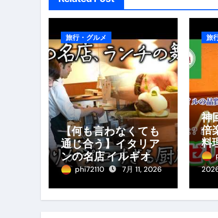
旅行・グルメ
旅
神
倍
【何も言わなくても
料
通じ合う】イタリア
料
ンの名店 イルギオッ
み
トーネの厨房風景｜
phi72110
7月 11, 2026
202
料理王国 | 【厨房の世
界】【イタリアン】
【営業風景】