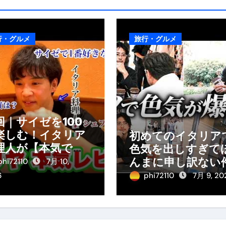
行・グルメ
旅行・グルメ
回｜サイゼを100
楽しむ！イタリア
初めてのイタリア
理人が【本気で】
色気を出しすぎて
理をガチ分析して
んまに申し訳ない
phi72110
7月 10,
た。
6
phi72110
7月 9, 20