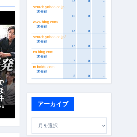
で
ほ
件
アーカイブ
26
ア
ー