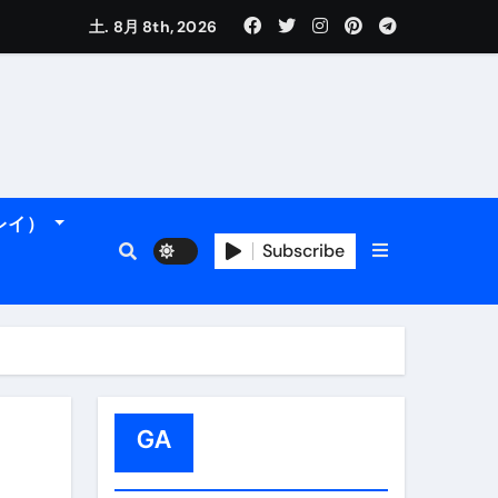
土. 8月 8th, 2026
れるデータです。
＆アマルフィ海岸へ！
トラブル回避のリアルな裏技アド
ーレイ）
Subscribe
GA