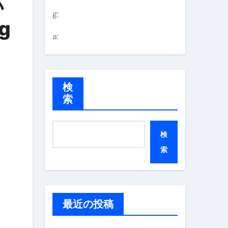
い
g:
g
a:
検
索
検
索
最近の投稿