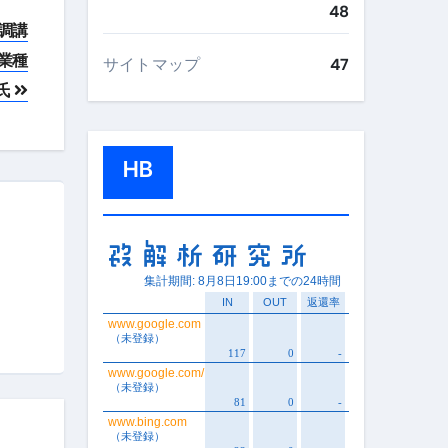
48
調講
業種
サイトマップ
47
氏
HB