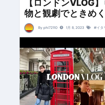
【ロンドンVLOG
笑む窓のある家 4K修復版 （ブ
物と観劇でときめく私の
ゼダー/死霊の復活祭 （ブルー
死ぬまでに行きたい！【３つ星
By phi72110
1月 8, 2023
#
イタ
【Vlog：July 2025】マリナ
イタリアでの最後の仕事【帰国
Lake Como, Italy VLOG | Awesom
【Instagram Live】イタ
【賄いラーメン】人生初の二郎
【トマトパスタ】三ツ星シェフのパ
フェノミナ-4K吹替音声収録版 SPEC
フェノミナ-4K吹替音声収録版-