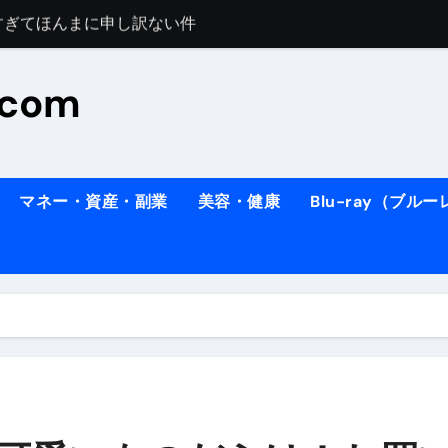
料理人の1日【号泣】２年間の想い(フィレンツェ)
ズッキーニのパスタ
#shorts
.com
住したい！」と思っている人が見たら、一瞬で現実に引き戻さ
タ】スーパーの豚肉が大変身#shorts
連れイタリア旅行
南イタリアの楽園・ポジターノ
マネー・資産・副業
美容・健康
Blu-ray（ブル
イディスク）
りに3都市巡る、４泊６日イタリア女子旅vlog
 #Shorts
ィスク）
末ビリビリのランチ営業