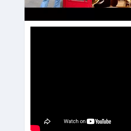
2026年料理人ローマへ行く！
今年一番美味しい【卵かけご飯】#s
イタリア流
カリカリ羽つきポ
イタリア旅行体験談＆オススメスポット｜a
本場イタリア観光客の来ない店
【何も言わなくても通じ合う】イ