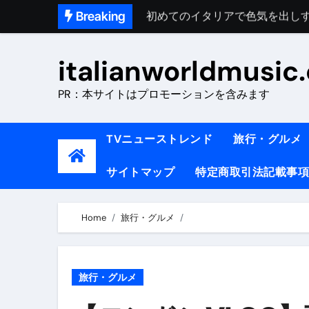
Skip
Breaking
完全版｜100万人越え！イタリア
to
イタリア人シェフに教わった｜
content
italianworldmusic
​「イタリア旅行最高！いつか移
PR：本サイトはプロモーションを含みます
イタリアNo. 1肉料理【ポルケッ
【イタリア】グルメと絶景の子
TVニューストレンド
旅行・グルメ
ラビッド・ドッグズ （ブルーレ
サイトマップ
特定商取引法記載事項
【vlog】超弾丸！！！仕事終わ
【カルボナーラの世界】イタリア料理
Home
旅行・グルメ
TRUE COLORS （ブルーレイデ
TRUE COLORS
旅行・グルメ
イタリア料理店【営業風景】週