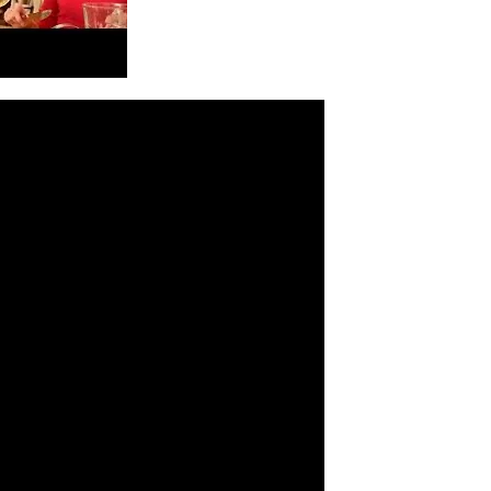
航空券0円てマジ？&アジア飯食べ尽くし
horts
テト#shorts
 domenica! – Podcast #8
【ペスト・ジェノベーゼ】が衝撃のうまさ！
タリアンの名店 イルギオットーネの厨房風景｜料理王国 | 