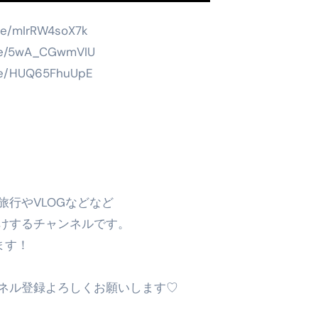
/mIrRW4soX7k
/5wA_CGwmVIU
HUQ65FhuUpE
行やVLOGなどなど
けするチャンネルです。
ます！
ネル登録よろしくお願いします♡