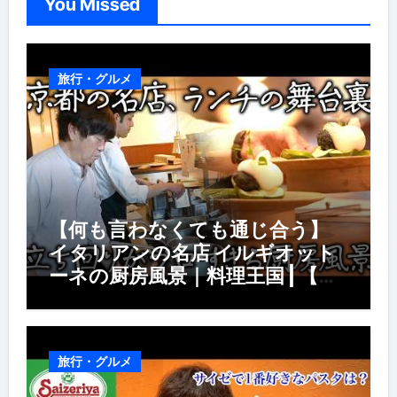
You Missed
旅行・グルメ
【何も言わなくても通じ合う】
イタリアンの名店 イルギオット
ーネの厨房風景｜料理王国 | 【厨
房の世界】【イタリアン】【営業
風景】
旅行・グルメ