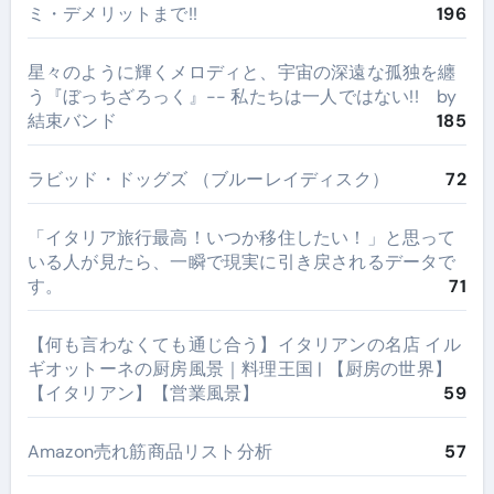
ミ・デメリットまで!!
196
星々のように輝くメロディと、宇宙の深遠な孤独を纏
う『ぼっちざろっく』-- 私たちは一人ではない!! by
結束バンド
185
ラビッド・ドッグズ （ブルーレイディスク）
72
​「イタリア旅行最高！いつか移住したい！」と思って
いる人が見たら、一瞬で現実に引き戻されるデータで
す。
71
【何も言わなくても通じ合う】イタリアンの名店 イル
ギオットーネの厨房風景｜料理王国 | 【厨房の世界】
【イタリアン】【営業風景】
59
Amazon売れ筋商品リスト分析
57