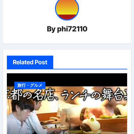
ゲ
ー
By
phi72110
シ
ョ
ン
Related Post
旅行・グルメ