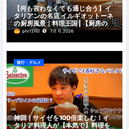
【何も言わなくても通じ合う】イ
タリアンの名店 イルギオットーネ
の厨房風景｜料理王国 | 【厨房の世
界】【イタリアン】【営業風景】
phi72110
7月 11, 2026
旅行・グルメ
神回｜サイゼを100倍楽しむ！イ
タリア料理人が【本気で】料理を