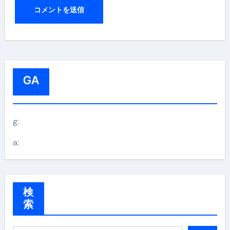
GA
g:
a:
検
索