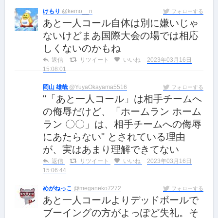
けもり️
@kemo__ri
フォローする
あと一人コール自体は別に嫌いじゃ
ないけどまあ国際大会の場では相応
しくないのかもね
返信
リツイート
いいね
2023年03月16日
15:08:01
岡山 雄哉
@YuyaOkayama5516
フォローする
"「あと一人コール」は相手チームへ
の侮辱だけど、「ホームラン ホーム
ラン 〇〇」は、相手チームへの侮辱
にあたらない" とされている理由
が、実はあまり理解できてない
返信
リツイート
いいね
2023年03月16日
15:06:44
めがねっこ
@meganeko7272
フォローする
あと一人コールよりデッドボールで
ブーイングの方がよっぽど失礼。そ