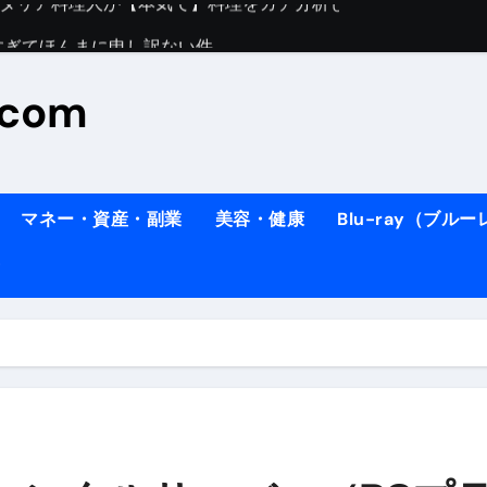
すぎてほんまに申し訳ない件
料理人の1日【号泣】２年間の想い(フィレンツェ)
.com
ズッキーニのパスタ
#shorts
住したい！」と思っている人が見たら、一瞬で現実に引き戻さ
タ】スーパーの豚肉が大変身#shorts
マネー・資産・副業
美容・健康
Blu-ray（ブル
連れイタリア旅行
南イタリアの楽園・ポジターノ
イディスク）
りに3都市巡る、４泊６日イタリア女子旅vlog
 #Shorts
ィスク）