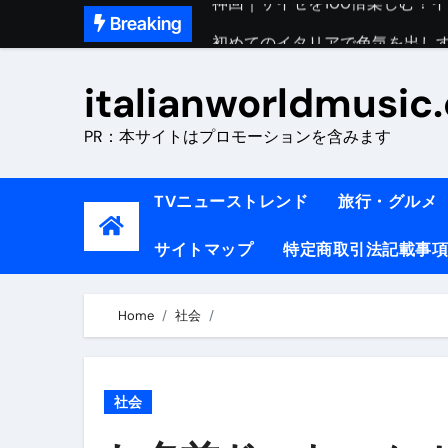
Skip
Breaking
初めてのイタリアで色気を出し
to
完全版｜100万人越え！イタリア
content
italianworldmusic
イタリア人シェフに教わった｜
PR：本サイトはプロモーションを含みます
​「イタリア旅行最高！いつか移
イタリアNo. 1肉料理【ポルケッ
TVニューストレンド
旅行・グルメ
【イタリア】グルメと絶景の子
サイトマップ
特定商取引法記載事項
ラビッド・ドッグズ （ブルーレ
【vlog】超弾丸！！！仕事終わ
Home
社会
【カルボナーラの世界】イタリア料理
TRUE COLORS （ブルーレイデ
社会
TRUE COLORS