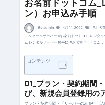
お名前ドットコム_
イタリア料理店【営業風景】週
ン）お申込み手順
笑む窓のある家 4K修復版 （ブ
ゼダー/死霊の復活祭 （ブルー
By admin
4月 14, 2022
#
お名前
死ぬまでに行きたい！【３つ星
コム メールサーバー
#
お名前ドットコム レンタル
【Vlog：July 2025】マリナ
ム レンタルサーバー 勝手に
#
お名前ドットコム レ
イタリアでの最後の仕事【帰国
Lake Como, Italy VLOG | Awesom
コンテンツ
【Instagram Live】イタ
【賄いラーメン】人生初の二郎
01_プラン・契約期間
【トマトパスタ】三ツ星シェフのパ
び、新規会員登録用の
フェノミナ-4K吹替音声収録版 SPEC
プラン・契約期間・「サーバーのみを申し