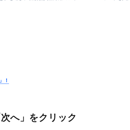
 （ブルーレイディスク）
航空券0円てマジ？&アジア飯食べ尽くし
horts
テト#shorts
 domenica! – Podcast #8
【ペスト・ジェノベーゼ】が衝撃のうまさ！
タリアンの名店 イルギオットーネの厨房風景｜料理王国 | 
m」！
「次へ」をクリック