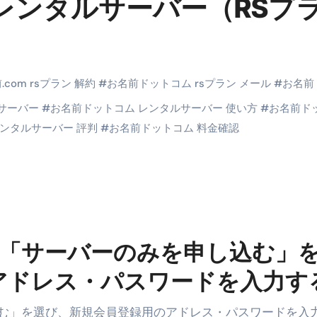
レンタルサーバー（RSプ
末ビリビリのランチ営業
ルーレイディスク）
レイディスク）
.com rsプラン 解約
#
お名前ドットコム rsプラン メール
#
お名前
】ベストレストランを体験してみた結果…
サーバー
#
お名前ドットコム レンタルサーバー 使い方
#
お名前ド
と過ごしたイタリア
ンタルサーバー 評判
#
お名前ドットコム 料金確認
前最後の一週間】さよなら！イタリア！
e things to do in Lake Como!
リア行きの飛行機乗り遅れ事件について
系ラーメン！イタリア人シェフ達に作ってみた結果…
・「サーバーのみを申し込む」
スタを完全再現 #shorts
アドレス・パスワードを入力す
IAL-（4K ULTRA HD）
込む」を選び、新規会員登録用のアドレス・パスワードを入