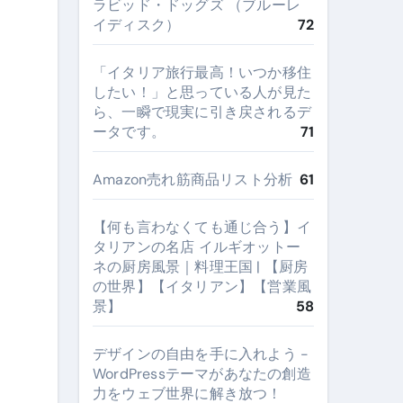
ラビッド・ドッグズ （ブルーレ
イディスク）
72
​「イタリア旅行最高！いつか移住
したい！」と思っている人が見た
ら、一瞬で現実に引き戻されるデ
ータです。
71
Amazon売れ筋商品リスト分析
61
【何も言わなくても通じ合う】イ
タリアンの名店 イルギオットー
ネの厨房風景｜料理王国 | 【厨房
の世界】【イタリアン】【営業風
景】
58
デザインの自由を手に入れよう -
WordPressテーマがあなたの創造
力をウェブ世界に解き放つ！