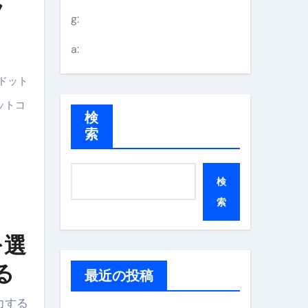
ラ
g:
a:
ドット
ットコ
検
索
検
索
を選
る
最近の投稿
力する