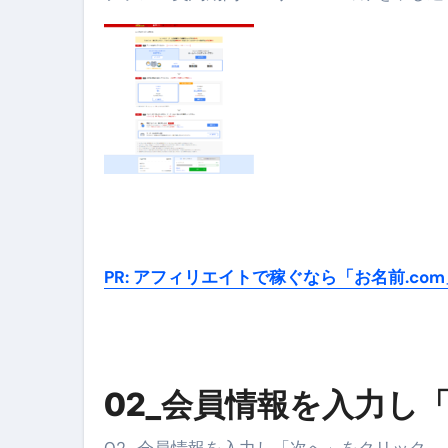
フェノミナ-4K吹替音声収録版-
2026年料理人ローマへ行く！
今年一番美味しい【卵かけご飯】#s
イタリア流
カリカリ羽つきポ
イタリア旅行体験談＆オススメスポット｜a
本場イタリア観光客の来ない店
【何も言わなくても通じ合う】イ
PR: アフィリエイトで稼ぐなら「お名前.co
02_会員情報を入力し
02_会員情報を入力し「次へ」をクリック