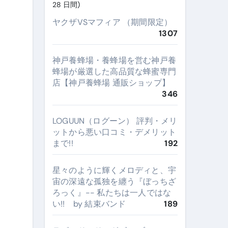
28 日間)
ヤクザVSマフィア （期間限定）
1307
神戸養蜂場・養蜂場を営む神戸養
蜂場が厳選した高品質な蜂蜜専門
店【神戸養蜂場 通販ショップ】
346
LOGUUN（ログーン） 評判・メリ
ットから悪い口コミ・デメリット
まで!!
192
星々のように輝くメロディと、宇
宙の深遠な孤独を纏う『ぼっちざ
ろっく』-- 私たちは一人ではな
い!! by 結束バンド
189