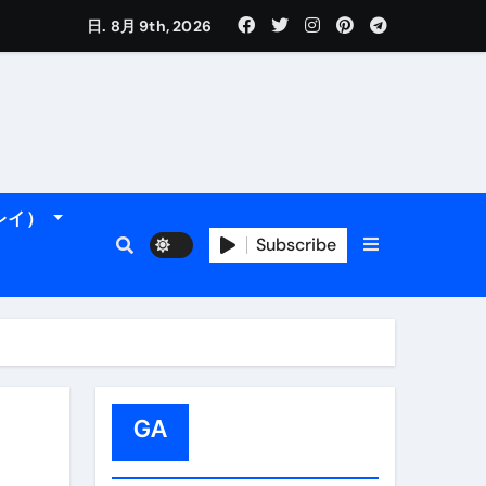
日. 8月 9th, 2026
れるデータです。
ーレイ）
＆アマルフィ海岸へ！
トラブル回避のリアルな裏技アド
Subscribe
GA