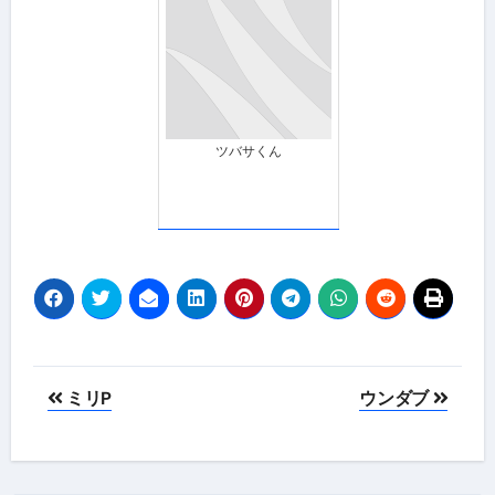
ツバサくん
投
ミリP
ウンダブ
稿
ナ