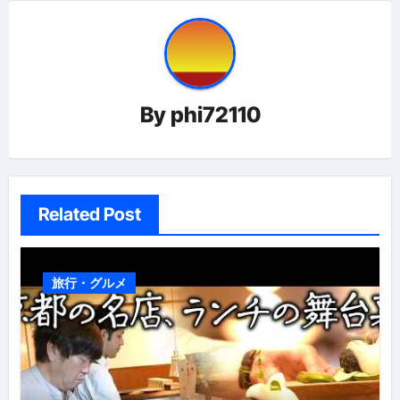
ビ
ゲ
ー
By
phi72110
シ
ョ
ン
Related Post
旅行・グルメ