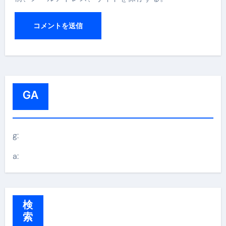
GA
g:
a:
検
索