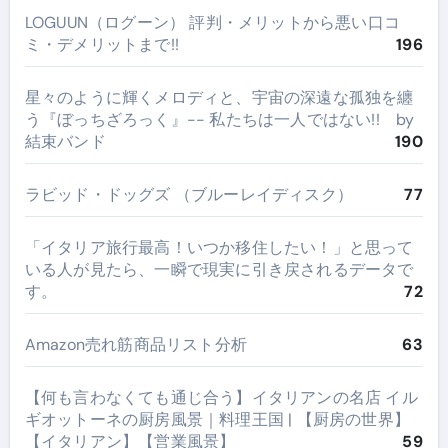
LOGUUN（ログーン） 評判・メリットから悪い口コ
ミ・デメリットまで!!
196
星々のように輝くメロディと、宇宙の深遠な孤独を纏
う『ぼっちざろっく』-- 私たちは一人ではない!! by
結束バンド
190
ラビッド・ドッグズ （ブルーレイディスク）
77
​「イタリア旅行最高！いつか移住したい！」と思って
いる人が見たら、一瞬で現実に引き戻されるデータで
す。
72
Amazon売れ筋商品リスト分析
63
【何も言わなくても通じ合う】イタリアンの名店 イル
ギオットーネの厨房風景｜料理王国 | 【厨房の世界】
【イタリアン】【営業風景】
59