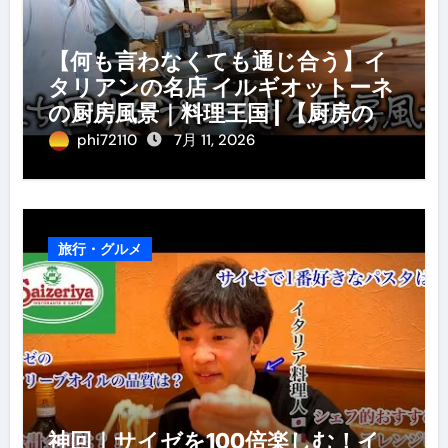
【何も言わなくても通じ合う】イ
タリアンの名店 イルギオットーネ
の厨房風景｜料理王国 | 【厨房の世
界】【イタリアン】【営業風景】
phi72110
7月 11, 2026
旅行・グルメ
神回｜サイゼを100倍楽しむ！イ