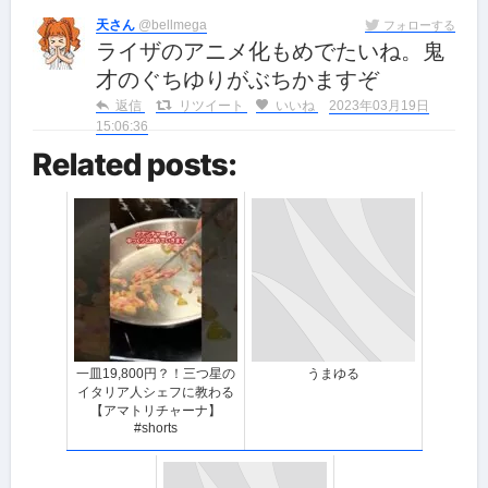
天さん
@bellmega
フォローする
ライザのアニメ化もめでたいね。鬼
才のぐちゆりがぶちかますぞ
返信
リツイート
いいね
2023年03月19日
15:06:36
Related posts:
一皿19,800円？！三つ星の
うまゆる
イタリア人シェフに教わる
【アマトリチャーナ】
#shorts