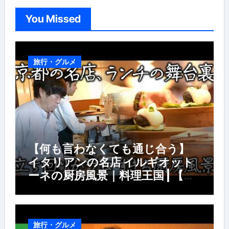
You Missed
旅行・グルメ
【何も言わなくても通じ合う】
イタリアンの名店 イルギオット
ーネの厨房風景｜料理王国 | 【厨
房の世界】【イタリアン】【営業
風景】
旅行・グルメ