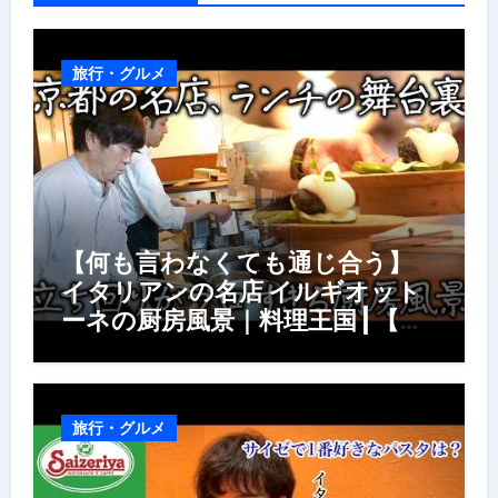
旅行・グルメ
【何も言わなくても通じ合う】
イタリアンの名店 イルギオット
ーネの厨房風景｜料理王国 | 【厨
房の世界】【イタリアン】【営業
風景】
旅行・グルメ