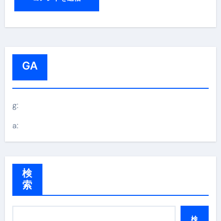
GA
g:
a:
検
索
検