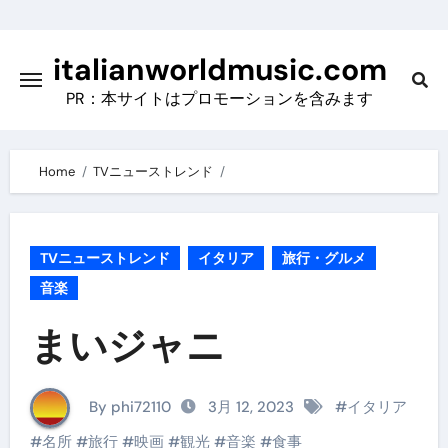
Skip
to
italianworldmusic.com
content
PR：本サイトはプロモーションを含みます
Home
TVニューストレンド
TVニューストレンド
イタリア
旅行・グルメ
音楽
まいジャニ
By phi72110
3月 12, 2023
#
イタリア
#
名所
#
旅行
#
映画
#
観光
#
音楽
#
食事