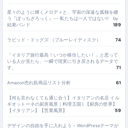
星々のように輝くメロディと、宇宙の深遠な孤独を纏
う『ぼっちざろっく』-- 私たちは一人ではない!! by
結束バンド
189
ラビッド・ドッグズ （ブルーレイディスク）
74
​「イタリア旅行最高！いつか移住したい！」と思って
いる人が見たら、一瞬で現実に引き戻されるデータで
す。
71
Amazon売れ筋商品リスト分析
61
【何も言わなくても通じ合う】イタリアンの名店 イル
ギオットーネの厨房風景｜料理王国 | 【厨房の世界】
【イタリアン】【営業風景】
59
デザインの自由を手に入れよう - WordPressテーマが