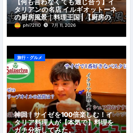
【何も言わなくても通じ合う】イ
タリアンの名店 イルギオットーネ
の厨房風景｜料理王国 | 【厨房の世
界】【イタリアン】【営業風景】
phi72110
7月 11, 2026
旅行・グルメ
神回｜サイゼを100倍楽しむ！イ
タリア料理人が【本気で】料理を
ガチ分析してみた。