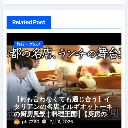
ョ
ン
Related Post
旅行・グルメ
【何も言わなくても通じ合う】イ
タリアンの名店 イルギオットーネ
の厨房風景｜料理王国 | 【厨房の世
界】【イタリアン】【営業風景】
phi72110
7月 11, 2026