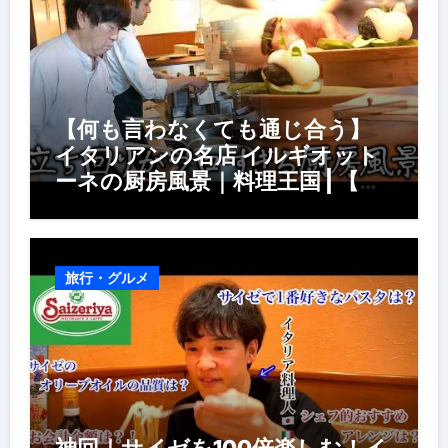
【何も言わなくても通じ合う】
イタリアンの名店 イルギオット
ーネの厨房風景｜料理王国 | 【厨
房の世界】【イタリアン】【営業
風景】
旅行・グルメ