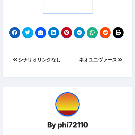
投
シナリオリンクなし
ネオユニヴァース
稿
ナ
ビ
ゲ
ー
By
phi72110
シ