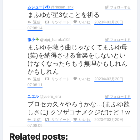
ムシューﾘﾝｻﾝ
@rinsan_snk
フォローする
まふゆが星3なことを祈る
返信
リツイート
いいね
2023年03月20日
07:08:14
微小
@pjpj_haruka105
フォローする
まふゆを救う曲じゃなくてまふゆ母
(笑)を納得させる音楽をしないとい
けなくなったらもう無理かもしれん
かもしれん
返信
リツイート
いいね
2023年03月20日
07:08:11
ユエル
@yueru_eru
フォローする
プロセカ久々やろうかな…(まふゆ欲
しさに) クソザコナメクジだけど！w
返信
リツイート
いいね
2023年03月20日
07:08:09
Related posts: