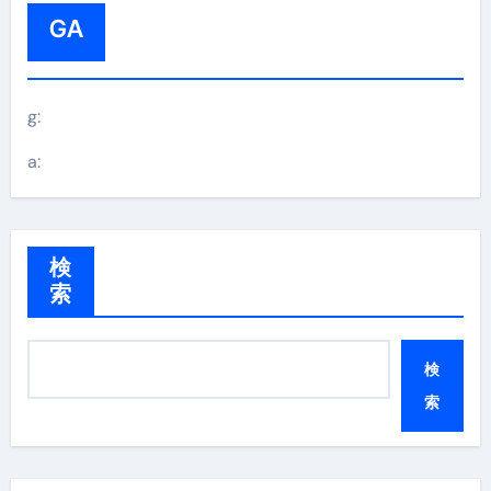
GA
g:
a:
検
索
検
索