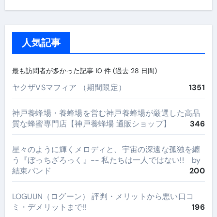
人気記事
最も訪問者が多かった記事 10 件 (過去 28 日間)
ヤクザVSマフィア （期間限定）
1351
神戸養蜂場・養蜂場を営む神戸養蜂場が厳選した高品
質な蜂蜜専門店【神戸養蜂場 通販ショップ】
346
星々のように輝くメロディと、宇宙の深遠な孤独を纏
う『ぼっちざろっく』-- 私たちは一人ではない!! by
結束バンド
200
LOGUUN（ログーン） 評判・メリットから悪い口コ
ミ・デメリットまで!!
196