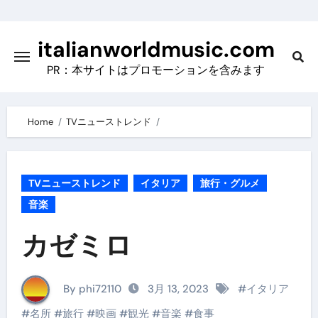
Skip
to
italianworldmusic.com
content
PR：本サイトはプロモーションを含みます
Home
TVニューストレンド
TVニューストレンド
イタリア
旅行・グルメ
音楽
カゼミロ
By phi72110
3月 13, 2023
#
イタリア
#
名所
#
旅行
#
映画
#
観光
#
音楽
#
食事