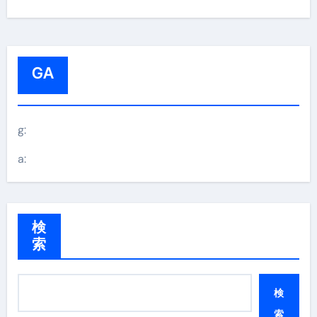
GA
g:
a:
検
索
検
索