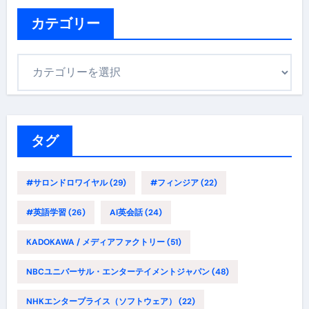
イ
ブ
カテゴリー
カ
テ
ゴ
リ
ー
タグ
#サロンドロワイヤル
(29)
#フィンジア
(22)
#英語学習
(26)
AI英会話
(24)
KADOKAWA / メディアファクトリー
(51)
NBCユニバーサル・エンターテイメントジャパン
(48)
NHKエンタープライス（ソフトウェア）
(22)