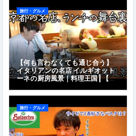
旅行・グルメ
【何も言わなくても通じ合う】
イタリアンの名店 イルギオット
ーネの厨房風景｜料理王国 | 【厨
房の世界】【イタリアン】【営業
風景】
旅行・グルメ