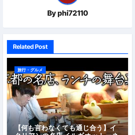
ー
By
phi72110
シ
ョ
ン
Related Post
旅行・グルメ
【何も言わなくても通じ合う】イ