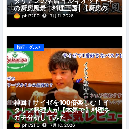
タリアンの名店 イルギオットーネ
の厨房風景｜料理王国 | 【厨房の世
界】【イタリアン】【営業風景】
phi72110
7月 11, 2026
旅行・グルメ
神回｜サイゼを100倍楽しむ！イ
タリア料理人が【本気で】料理を
ガチ分析してみた。
phi72110
7月 10, 2026