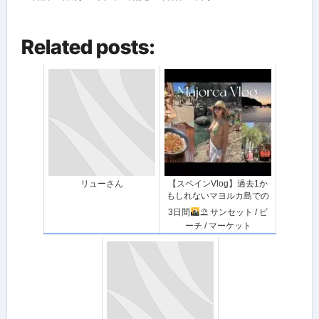
Related posts:
リューさん
【スペインVlog】過去1か
もしれないマヨルカ島での
3日間
⛱ サンセット / ビ
ーチ / マーケット