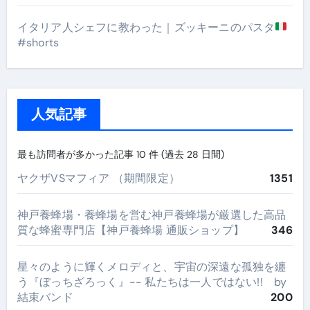
イタリア人シェフに教わった｜ズッキーニのパスタ
#shorts
人気記事
最も訪問者が多かった記事 10 件 (過去 28 日間)
ヤクザVSマフィア （期間限定）
1351
神戸養蜂場・養蜂場を営む神戸養蜂場が厳選した高品
質な蜂蜜専門店【神戸養蜂場 通販ショップ】
346
星々のように輝くメロディと、宇宙の深遠な孤独を纏
う『ぼっちざろっく』-- 私たちは一人ではない!! by
結束バンド
200