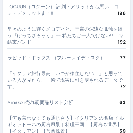
LOGUUN（ログーン） 評判・メリットから悪い口コ
ミ・デメリットまで!!
196
星々のように輝くメロディと、宇宙の深遠な孤独を纏
う『ぼっちざろっく』-- 私たちは一人ではない!! by
結束バンド
192
ラビッド・ドッグズ （ブルーレイディスク）
77
​「イタリア旅行最高！いつか移住したい！」と思って
いる人が見たら、一瞬で現実に引き戻されるデータで
す。
72
Amazon売れ筋商品リスト分析
63
【何も言わなくても通じ合う】イタリアンの名店 イル
ギオットーネの厨房風景｜料理王国 | 【厨房の世界】
【イタリアン】【営業風景】
59