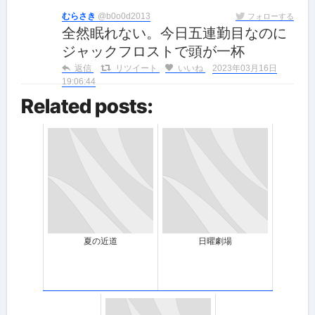
むらさき
@b0o0d2013
フォローする
全然眠れない。今日五連勤目なのに
ジャックフロストで頭が一杯
返信
リツイート
いいね
2023年03月16日
19:06:44
Related posts:
夏の近道
日曜劇場