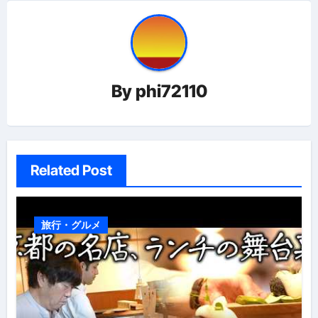
ビ
ゲ
ー
By
phi72110
シ
ョ
ン
Related Post
旅行・グルメ