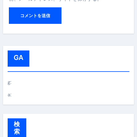
GA
g:
a:
検
索