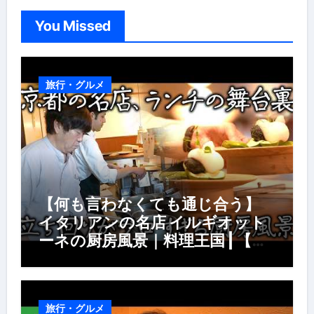
You Missed
旅行・グルメ
【何も言わなくても通じ合う】
イタリアンの名店 イルギオット
ーネの厨房風景｜料理王国 | 【厨
房の世界】【イタリアン】【営業
風景】
旅行・グルメ