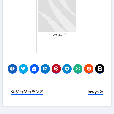
どら焼きの日
投
ジョジョランズ
lowya
稿
ナ