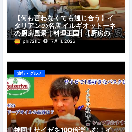
【何も言わなくても通じ合う】イ
タリアンの名店 イルギオットーネ
の厨房風景｜料理王国 | 【厨房の世
界】【イタリアン】【営業風景】
phi72110
7月 11, 2026
旅行・グルメ
神回｜サイゼを100倍楽しむ！イ